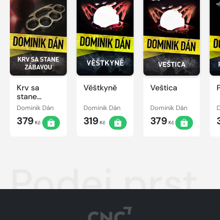
Krv sa
Věštkyně
Veštica
stane
zábavou
Dominik Dán
Dominik Dán
Dominik Dán
379
319
379
Kč
Kč
Kč
Podej prst