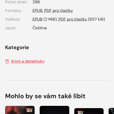
Počet stran:
296
Formáty:
EPUB
,
PDF pro čtečky
Velikost:
EPUB
(2 MiB),
PDF pro čtečky
(657 kiB)
Jazyk:
Čeština
Kategorie
Krimi a detektivky
Mohlo by se vám také líbit