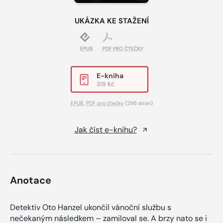
UKÁZKA KE STAŽENÍ
EPUB
PDF PRO ČTEČKY
E-kniha
319 Kč
EPUB
,
PDF pro čtečky
(296 stran)
Jak číst e-knihu?
Anotace
Detektiv Oto Hanzel ukončil vánoční službu s
nečekaným následkem – zamiloval se. A brzy nato se i