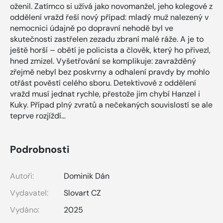
oženil. Zatímco si užívá jako novomanžel, jeho kolegové z
oddělení vražd řeší nový případ: mladý muž nalezený v
nemocnici údajně po dopravní nehodě byl ve
skutečnosti zastřelen zezadu zbraní malé ráže. A je to
ještě horší – obětí je policista a člověk, který ho přivezl,
hned zmizel. Vyšetřování se komplikuje: zavražděný
zřejmě nebyl bez poskvrny a odhalení pravdy by mohlo
otřást pověstí celého sboru. Detektivové z oddělení
vražd musí jednat rychle, přestože jim chybí Hanzel i
Kuky. Případ plný zvratů a nečekaných souvislostí se ale
teprve rozjíždí…
Podrobnosti
Autoři:
Dominik Dán
Vydavatel:
Slovart CZ
Vydáno:
2025