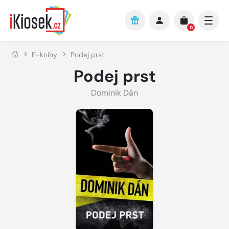
Přejít na hlavní obsah
0
E-knihy
Podej prst
Podej prst
Dominik Dán