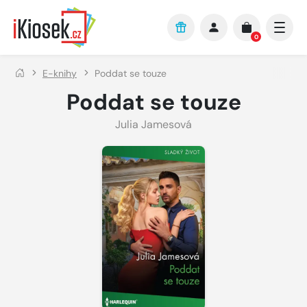
Přejít na hlavní obsah
0
E-knihy
Poddat se touze
Poddat se touze
Julia Jamesová