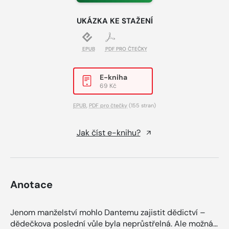
UKÁZKA KE STAŽENÍ
EPUB
PDF PRO ČTEČKY
E-kniha
69 Kč
EPUB
,
PDF pro čtečky
(155 stran)
Jak číst e-knihu?
Anotace
Jenom manželství mohlo Dantemu zajistit dědictví –
dědečkova poslední vůle byla neprůstřelná. Ale možná…