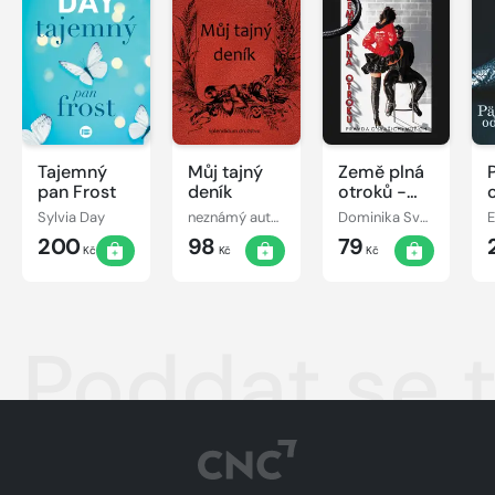
Tajemný
Můj tajný
Země plná
pan Frost
deník
otroků -
Pravda o
Sylvia Day
neznámý autor
Dominika Svobodová
E
(vašich)
200
98
79
mužích
Kč
Kč
Kč
Poddat se 