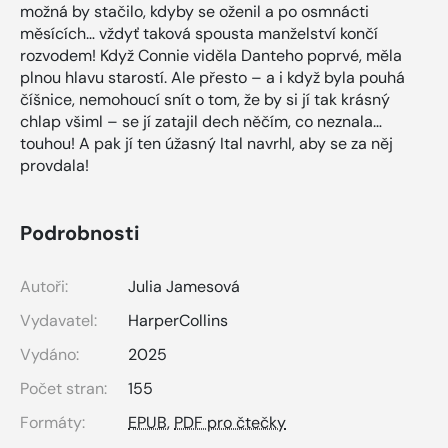
možná by stačilo, kdyby se oženil a po osmnácti
měsících… vždyť taková spousta manželství končí
rozvodem! Když Connie viděla Danteho poprvé, měla
plnou hlavu starostí. Ale přesto – a i když byla pouhá
číšnice, nemohoucí snít o tom, že by si jí tak krásný
chlap všiml – se jí zatajil dech něčím, co neznala…
touhou! A pak jí ten úžasný Ital navrhl, aby se za něj
provdala!
Podrobnosti
Autoři:
Julia Jamesová
Vydavatel:
HarperCollins
Vydáno:
2025
Počet stran:
155
Formáty:
EPUB
,
PDF pro čtečky