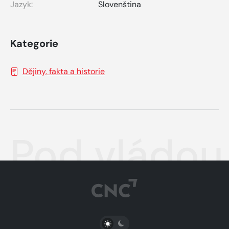
Jazyk:
Slovenština
Kategorie
Dějiny, fakta a historie
Pod vládou
PŘEPNOUT SVĚTLÝ/TMAVÝ REŽIM