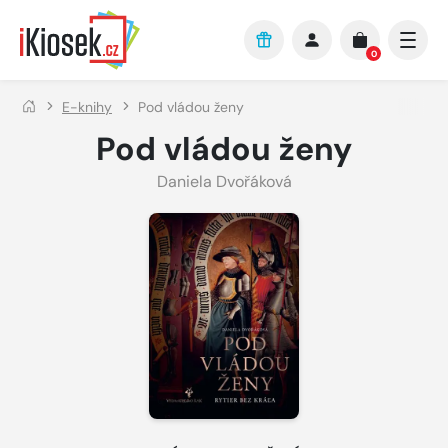
Přejít na hlavní obsah
0
E-knihy
Pod vládou ženy
Pod vládou ženy
Daniela Dvořáková