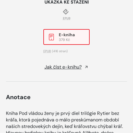
UKÁZKA KE STAŽENÍ
EPUB
E-kniha
379 Kč
EPUB
(416 stran)
Jak číst e-knihu?
Anotace
Kniha Pod vládou ženy je prvý diel trilógie Rytier bez
kráľa, ktorá pojednáva o málo preskúmanom období
našich stredovekých dejín, keď kráľovstvu chýbal kráľ.
Hlavnou hrdinkou knihy je kráľovná Alžbeta, dcéra