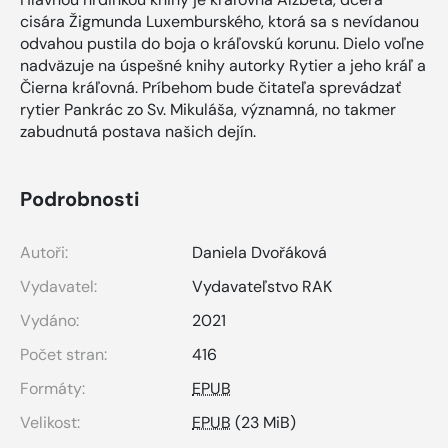
cisára Žigmunda Luxemburského, ktorá sa s nevídanou
odvahou pustila do boja o kráľovskú korunu. Dielo voľne
nadväzuje na úspešné knihy autorky Rytier a jeho kráľ a
Čierna kráľovná. Príbehom bude čitateľa sprevádzať
rytier Pankrác zo Sv. Mikuláša, významná, no takmer
zabudnutá postava našich dejín.
Podrobnosti
Autoři:
Daniela Dvořáková
Vydavatel:
Vydavateľstvo RAK
Vydáno:
2021
Počet stran:
416
Formáty:
EPUB
Velikost:
EPUB
(23 MiB)