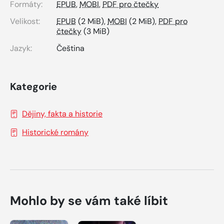
Formáty:
EPUB
,
MOBI
,
PDF pro čtečky
Velikost:
EPUB
(2 MiB),
MOBI
(2 MiB),
PDF pro
čtečky
(3 MiB)
Jazyk:
Čeština
Kategorie
Dějiny, fakta a historie
Historické romány
Mohlo by se vám také líbit