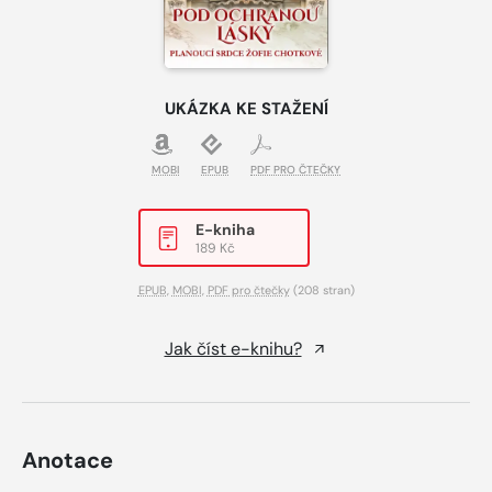
UKÁZKA KE STAŽENÍ
MOBI
EPUB
PDF PRO ČTEČKY
E-kniha
189 Kč
EPUB
,
MOBI
,
PDF pro čtečky
(208 stran)
Jak číst e-knihu?
Anotace