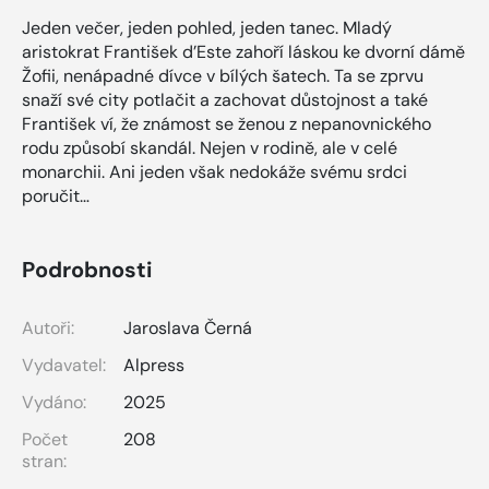
Jeden večer, jeden pohled, jeden tanec. Mladý
aristokrat František d’Este zahoří láskou ke dvorní dámě
Žofii, nenápadné dívce v bílých šatech. Ta se zprvu
snaží své city potlačit a zachovat důstojnost a také
František ví, že známost se ženou z nepanovnického
rodu způsobí skandál. Nejen v rodině, ale v celé
monarchii. Ani jeden však nedokáže svému srdci
poručit…
Podrobnosti
Autoři:
Jaroslava Černá
Vydavatel:
Alpress
Vydáno:
2025
Počet
208
stran: