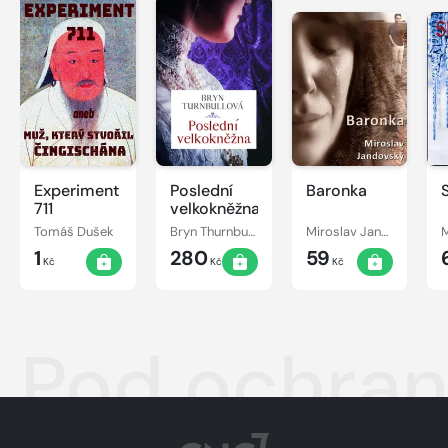
Experiment
Poslední
Baronka
711
velkokněžna
Tomáš Dušek
Bryn Thurnbullová
Miroslav Jandovský
1
280
59
Kč
Kč
Kč
Pod ochran