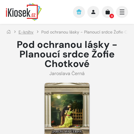
Přejít na hlavní obsah
0
E-knihy
Pod ochranou lásky - Planoucí srdce Žofie Cho
Pod ochranou lásky -
Planoucí srdce Žofie
Chotkové
Jaroslava Černá