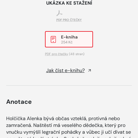
UKÁZKA KE STAŽENÍ
PDF PRO ČTEČKY
E-kniha
254 Kč
PDF pro čtečky
(48 stran)
Jak číst e-knihu?
Anotace
Holčička Alenka bývá občas vzteklá, protivná nebo
zamračená. Naštěstí má veselého dědečka, který pro
vnučku vymýšlí legrační pohádky a vůbec ji učí dívat se