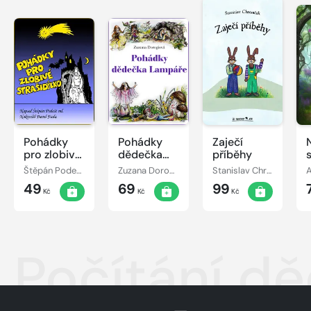
Pohádky
Pohádky
Zaječí
pro zlobivé
dědečka
příběhy
strašidýlko
Lampáře
Štěpán Podešt, ml.
Zuzana Dorogiová
Stanislav Chromčák
49
69
99
Kč
Kč
Kč
Počítání d