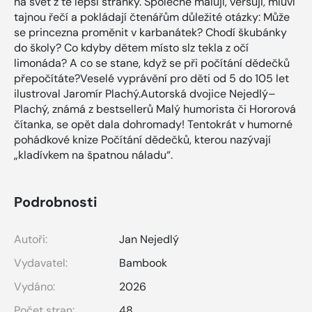
na svět z té lepší stránky. Společně malují, veršují, mluví
tajnou řečí a pokládají čtenářům důležité otázky: Může
se princezna proměnit v karbanátek? Chodí škubánky
do školy? Co kdyby dětem místo slz tekla z očí
limonáda? A co se stane, když se při počítání dědečků
přepočítáte?Veselé vyprávění pro děti od 5 do 105 let
ilustroval Jaromír Plachý.Autorská dvojice Nejedlý–
Plachý, známá z bestsellerů Malý humorista či Hororová
čítanka, se opět dala dohromady! Tentokrát v humorné
pohádkové knize Počítání dědečků, kterou nazývají
„kladívkem na špatnou náladu“.
Podrobnosti
Autoři:
Jan Nejedlý
Vydavatel:
Bambook
Vydáno:
2026
Počet stran:
48