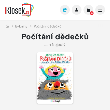
Přejít na hlavní obsah
0
E-knihy
Počítání dědečků
Počítání dědečků
Jan Nejedlý