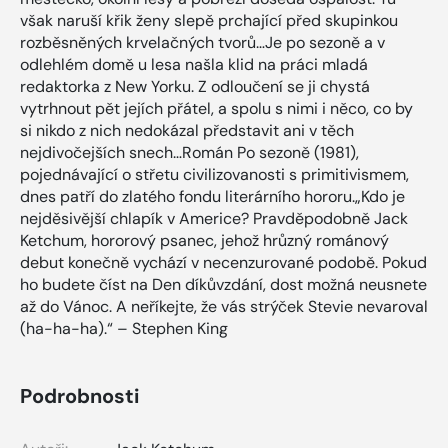
však naruší křik ženy slepě prchající před skupinkou
rozběsněných krvelačných tvorů…Je po sezoně a v
odlehlém domě u lesa našla klid na práci mladá
redaktorka z New Yorku. Z odloučení se ji chystá
vytrhnout pět jejích přátel, a spolu s nimi i něco, co by
si nikdo z nich nedokázal představit ani v těch
nejdivočejších snech…Román Po sezoně (1981),
pojednávající o střetu civilizovanosti s primitivismem,
dnes patří do zlatého fondu literárního hororu.„Kdo je
nejděsivější chlapík v Americe? Pravděpodobně Jack
Ketchum, hororový psanec, jehož hrůzný románový
debut konečně vychází v necenzurované podobě. Pokud
ho budete číst na Den díkůvzdání, dost možná neusnete
až do Vánoc. A neříkejte, že vás strýček Stevie nevaroval
(ha-ha-ha).“ – Stephen King
Podrobnosti