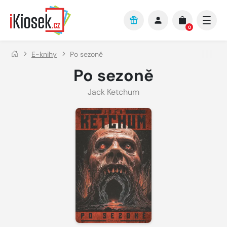
Přejít na hlavní obsah
0
E-knihy
Po sezoně
Po sezoně
Jack Ketchum