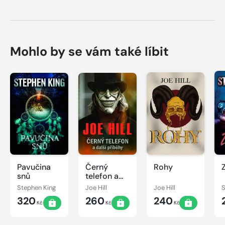
Mohlo by se vám také líbit
Pavučina
Černý
Rohy
snů
telefon a
další
Stephen King
Joe Hill
Joe Hill
S
příběhy
320
260
240
Kč
Kč
Kč