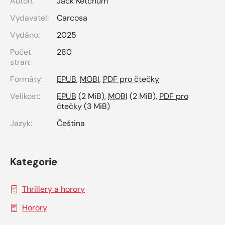
Autoři:
Jack Ketchum
Vydavatel:
Carcosa
Vydáno:
2025
Počet
280
stran:
Formáty:
EPUB
,
MOBI
,
PDF pro čtečky
Velikost:
EPUB
(2 MiB),
MOBI
(2 MiB),
PDF pro
čtečky
(3 MiB)
Jazyk:
Čeština
Kategorie
Thrillery a horory
Horory