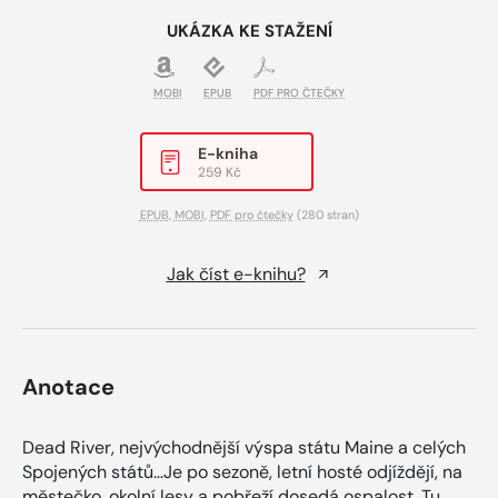
UKÁZKA KE STAŽENÍ
MOBI
EPUB
PDF PRO ČTEČKY
E-kniha
259 Kč
EPUB
,
MOBI
,
PDF pro čtečky
(280 stran)
Jak číst e-knihu?
Anotace
Dead River, nejvýchodnější výspa státu Maine a celých
Spojených států…Je po sezoně, letní hosté odjíždějí, na
městečko, okolní lesy a pobřeží dosedá ospalost. Tu