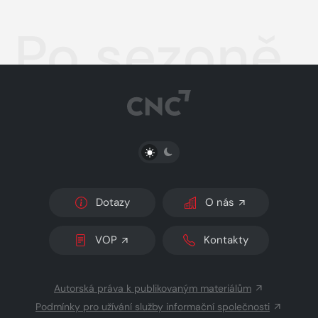
Po sezoně
PŘEPNOUT SVĚTLÝ/TMAVÝ REŽIM
Dotazy
O nás
VOP
Kontakty
Autorská práva k publikovaným materiálům
Podmínky pro užívání služby informační společnosti