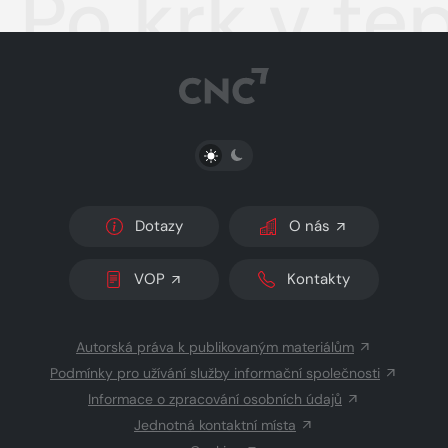
Po krk v te
PŘEPNOUT SVĚTLÝ/TMAVÝ REŽIM
Dotazy
O nás
VOP
Kontakty
Autorská práva k publikovaným materiálům
Podmínky pro užívání služby informační společnosti
Informace o zpracování osobních údajů
Jednotná kontaktní místa