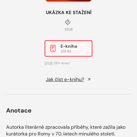
UKÁZKA KE STAŽENÍ
EPUB
E-kniha
219 Kč
EPUB
(184 stran)
Jak číst e-knihu?
Anotace
Autorka literárně zpracovala příběhy, které zažila jako
kurátorka pro Romy v 70. letech minulého století.