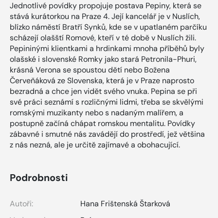
Jednotlivé povídky propojuje postava Pepiny, která se
stává kurátorkou na Praze 4. Její kancelář je v Nuslích,
blízko náměstí Bratří Synků, kde se v upatlaném parčíku
scházejí olašští Romové, kteří v té době v Nuslích žili.
Pepininými klientkami a hrdinkami mnoha příběhů byly
olašské i slovenské Romky jako stará Petronila-Phuri,
krásná Verona se spoustou dětí nebo Božena
Červeňáková ze Slovenska, která je v Praze naprosto
bezradná a chce jen vidět svého vnuka. Pepina se při
své práci seznámí s rozličnými lidmi, třeba se skvělými
romskými muzikanty nebo s nadaným malířem, a
postupně začíná chápat romskou mentalitu. Povídky
zábavné i smutné nás zavádějí do prostředí, jež většina
z nás nezná, ale je určitě zajímavé a obohacující.
Podrobnosti
Autoři:
Hana Frištenská Štarková