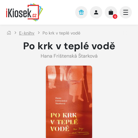
Přejít na hlavní obsah
0
E-knihy
Po krk v teplé vodě
Po krk v teplé vodě
Hana Frištenská Štarková