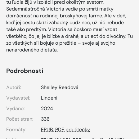
tu ľudia žijú v izolácii pred okolitým svetom.
Sedemnásťročná Victoria vedie po smrti matky
domácnosť na rodinnej broskyňovej farme. Ale v deň,
keď jej cestu skríži záhadný cudzinec, už nič nebude
také ako predtým. Victoria sa čoskoro musí vzdať
všetkého, čo jej je blízke a drahé, a utiecť do divočiny. Tu
zo všetkých síl bojuje o prežitie – svoje aj svojho
nenarodeného dieťaťa.
Podrobnosti
Autoři:
Shelley Readová
Vydavatel:
Lindeni
Vydáno:
2024
Počet stran:
336
Formáty:
EPUB
,
PDF pro čtečky