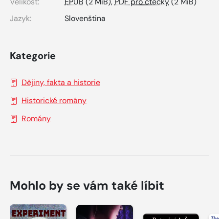
Velikost:
EPUB
(2 MiB),
PDF pro čtečky
(2 MiB)
Jazyk:
Slovenština
Kategorie
Dějiny, fakta a historie
Historické romány
Romány
Mohlo by se vám také líbit