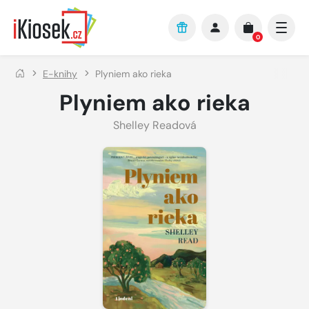
Přejít na hlavní obsah
0
E-knihy
Plyniem ako rieka
Plyniem ako rieka
Shelley Readová