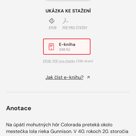
UKÁZKA KE STAŽENÍ
EPUB
PDF PRO ČTEČKY
E-kniha
348 Kč
EPUB
,
PDF pro čtečky
(336 stran)
Jak číst e-knihu?
Anotace
Na úpätí mohutných hôr Colorada preteká okolo
mestečka Iola rieka Gunnison. V 40. rokoch 20. storočia