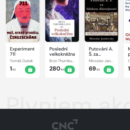
Experiment
Poslední
Putování A.
711
velkokněžna
Š. za
lidskou
Tomáš Dušek
Bryn Thurnbullová
Miroslav Jandovský
O
důstojností
1
280
69
Kč
Kč
Kč
Plyniem ako