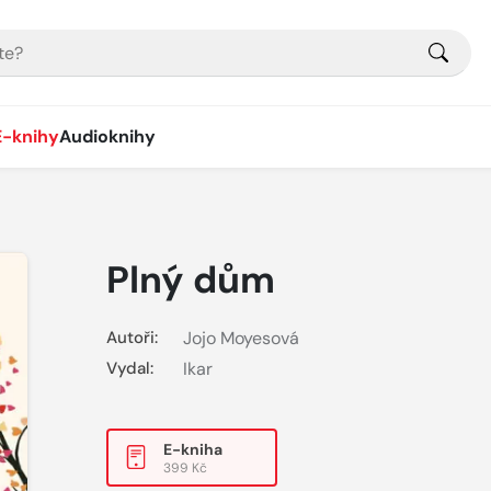
E-knihy
Audioknihy
Plný dům
Autoři:
Jojo Moyesová
Vydal:
Ikar
E-kniha
399 Kč