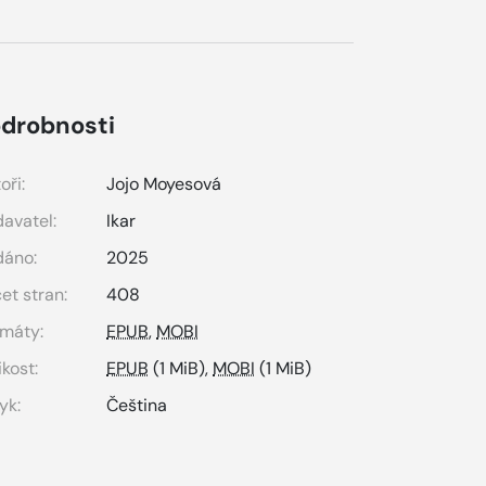
drobnosti
oři:
Jojo Moyesová
avatel:
Ikar
dáno:
2025
et stran:
408
máty:
EPUB
,
MOBI
ikost:
EPUB
(1 MiB),
MOBI
(1 MiB)
yk:
Čeština