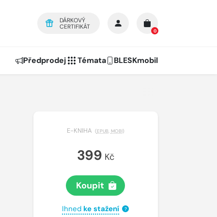
DÁRKOVÝ
CERTIFIKÁT
0
Předprodej
Témata
BLESKmobil
E-KNIHA
(
EPUB
,
MOBI
)
399
Kč
Koupit
Ihned
ke stažení
?