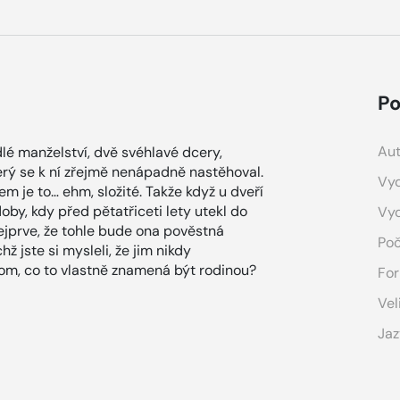
Po
Aut
lé manželství, dvě svéhlavé dcery,
terý se k ní zřejmě nenápadně nastěhoval.
Vyd
tem je to… ehm, složité. Takže když u dveří
doby, kdy před pětatřiceti lety utekl do
Vy
ejprve, že tohle bude ona pověstná
Poč
ž jste si mysleli, že jim nikdy
tom, co to vlastně znamená být rodinou?
For
Vel
Jaz