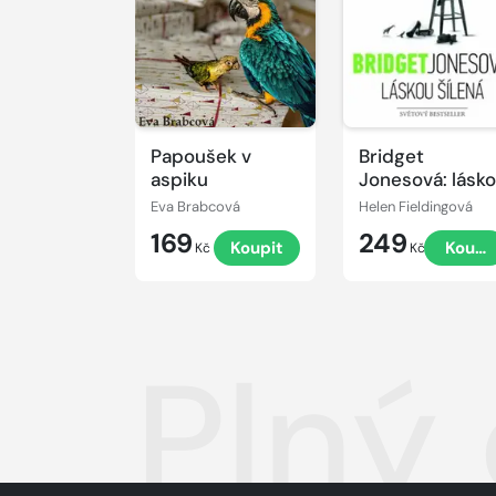
Papoušek v
Bridget
aspiku
Jonesová: lásk
šílená
Eva Brabcová
Helen Fieldingová
169
249
Koupit
Koupi
Kč
Kč
Plný