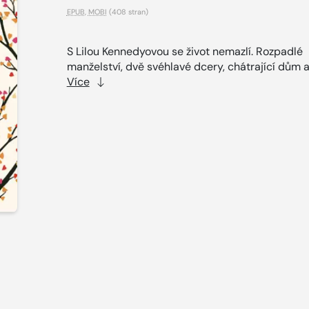
EPUB
,
MOBI
(408 stran)
S Lilou Kennedyovou se život nemazlí. Rozpadlé
manželství, dvě svéhlavé dcery, chátrající dům a.
Více