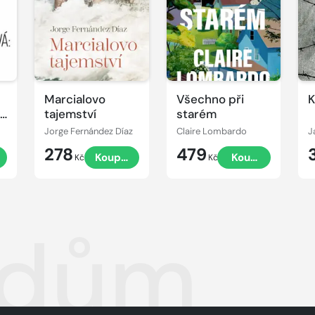
Marcialovo
Všechno při
K
ou
tajemství
starém
Jorge Fernández Díaz
Claire Lombardo
J
278
479
t
Koupit
Koupit
Kč
Kč
 dům