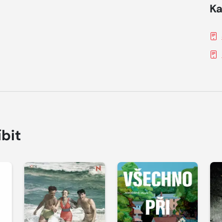
Ka
íbit