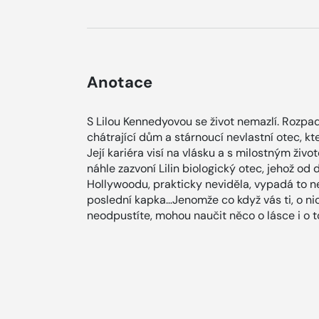
Anotace
S Lilou Kennedyovou se život nemazlí. Rozpad
chátrající dům a stárnoucí nevlastní otec, k
Její kariéra visí na vlásku a s milostným živo
náhle zazvoní Lilin biologický otec, jehož od 
Hollywoodu, prakticky neviděla, vypadá to n
poslední kapka…Jenomže co když vás ti, o nich
neodpustíte, mohou naučit něco o lásce i o 