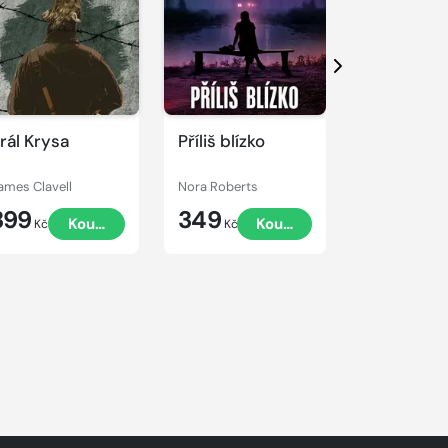
Další
rál Krysa
Příliš blízko
Poslední v
ames Clavell
Nora Roberts
Liane Moriart
399
349
359
Koupit
Koupit
Kč
Kč
Kč