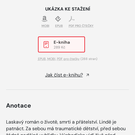
UKÁZKA KE STAŽENÍ
MOBI
EPUB
PDF PRO ČTEČKY
E-kniha
289 Kč
EPUB
,
MOBI
,
PDF pro čtečky
(288 stran)
Jak číst e-knihu?
Anotace
Laskavý román o životě, smrti a přátelství. Lindě je
patnáct. Za sebou má traumatické dětství, před sebou