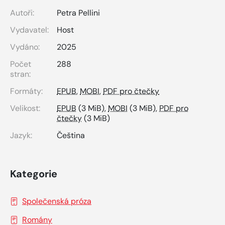
Autoři:
Petra Pellini
Vydavatel:
Host
Vydáno:
2025
Počet
288
stran:
Formáty:
EPUB
,
MOBI
,
PDF pro čtečky
Velikost:
EPUB
(3 MiB),
MOBI
(3 MiB),
PDF pro
čtečky
(3 MiB)
Jazyk:
Čeština
Kategorie
Společenská próza
Romány