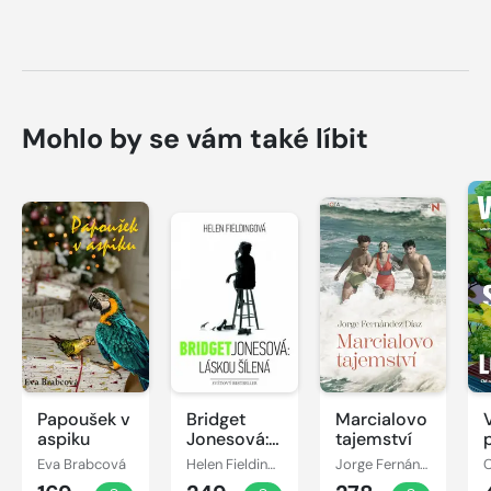
Mohlo by se vám také líbit
Papoušek v
Bridget
Marcialovo
aspiku
Jonesová:
tajemství
láskou
Eva Brabcová
Helen Fieldingová
Jorge Fernández Díaz
šílená