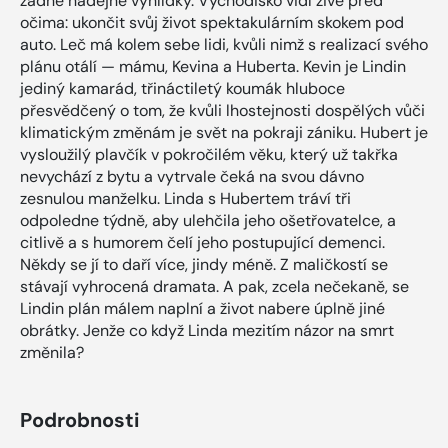
žádné nadějné vyhlídky. Východisko vidí živě před
očima: ukončit svůj život spektakulárním skokem pod
auto. Leč má kolem sebe lidi, kvůli nimž s realizací svého
plánu otálí — mámu, Kevina a Huberta. Kevin je Lindin
jediný kamarád, třináctiletý koumák hluboce
přesvědčený o tom, že kvůli lhostejnosti dospělých vůči
klimatickým změnám je svět na pokraji zániku. Hubert je
vysloužilý plavčík v pokročilém věku, který už takřka
nevychází z bytu a vytrvale čeká na svou dávno
zesnulou manželku. Linda s Hubertem tráví tři
odpoledne týdně, aby ulehčila jeho ošetřovatelce, a
citlivě a s humorem čelí jeho postupující demenci.
Někdy se jí to daří více, jindy méně. Z maličkostí se
stávají vyhrocená dramata. A pak, zcela nečekaně, se
Lindin plán málem naplní a život nabere úplně jiné
obrátky. Jenže co když Linda mezitím názor na smrt
změnila?
Podrobnosti