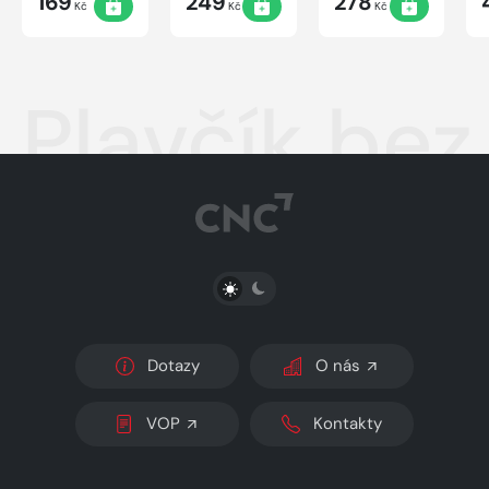
169
249
278
Kč
Kč
Kč
Plavčík be
PŘEPNOUT SVĚTLÝ/TMAVÝ REŽIM
Dotazy
O nás
VOP
Kontakty