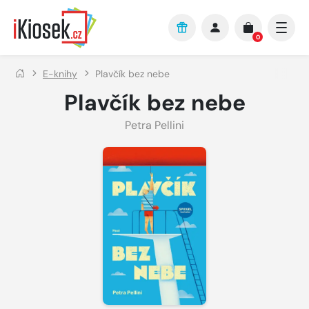
Přejít na hlavní obsah
0
E-knihy
Plavčík bez nebe
Plavčík bez nebe
Petra Pellini