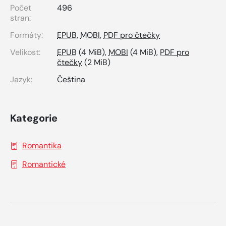
Počet
496
stran:
Formáty:
EPUB
,
MOBI
,
PDF pro čtečky
Velikost:
EPUB
(4 MiB),
MOBI
(4 MiB),
PDF pro
čtečky
(2 MiB)
Jazyk:
Čeština
Kategorie
Romantika
Romantické