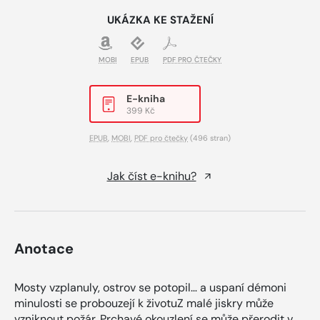
UKÁZKA KE STAŽENÍ
MOBI
EPUB
PDF PRO ČTEČKY
E-kniha
399 Kč
EPUB
,
MOBI
,
PDF pro čtečky
(496 stran)
Jak číst e-knihu?
Anotace
Mosty vzplanuly, ostrov se potopil… a uspaní démoni
minulosti se probouzejí k životuZ malé jiskry může
vzniknout požár. Prchavé okouzlení se může přerodit v