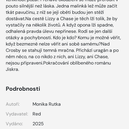
pouto silnější než láska. Jedna malinká lež může začít
tkát pavučinu, z níž se její oběti budou jen stěží
dostávat.Na cestě Lizzy a Chase je těch lží tolik, že by
vystačily na několik životů. A když opona lži spadne,
odhalená pravda úlevu nepřinese. Rodí se jen další
otázky a pochybnosti. Kdo je kdo? Komu je možné věřit,
když bezmezně nelze věřit ani sobě samému?Nad
Crosby se stahují temná mračna. Přichází uragán a po
něm něco, na co nikdo z nich, ani Lizzy, ani Chase,
nejsou připraveni.Pokračování oblíbeného románu
Jiskra.
Podrobnosti
Autoři:
Monika Rutka
Vydavatel:
Red
Vydáno:
2025