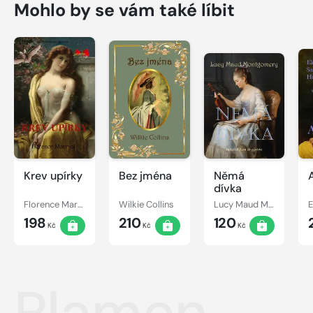
Mohlo by se vám také líbit
Krev upírky
Bez jména
Němá
dívka
Florence Marryat
Wilkie Collins
Lucy Maud Montgomery
198
210
120
Kč
Kč
Kč
Plamen