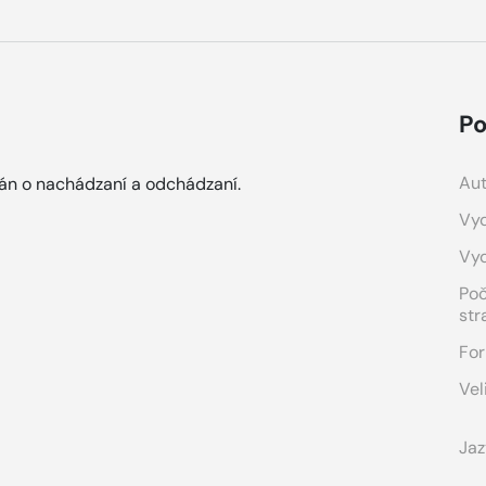
Po
Aut
mán o nachádzaní a odchádzaní.
Vyd
Vy
Po
str
For
Vel
Jaz