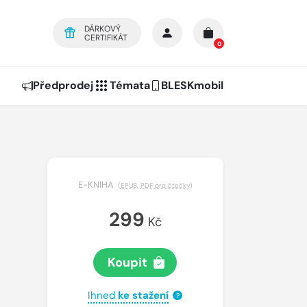
DÁRKOVÝ
CERTIFIKÁT
0
Předprodej
Témata
BLESKmobil
E-KNIHA
(
EPUB
,
PDF pro čtečky
)
299
Kč
Koupit
Ihned
ke stažení
?