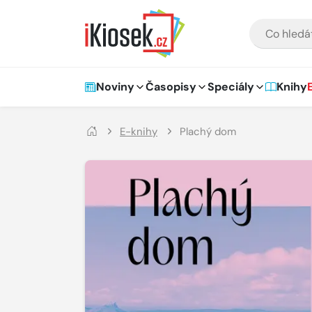
Přejít na hlavní obsah
VYHLEDÁVÁNÍ
Hlavní navigace
Noviny
Časopisy
Speciály
Knihy
E-knihy
Plachý dom