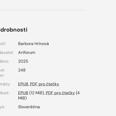
drobnosti
oři:
Barbora Hrínová
avatel:
Artforum
dáno:
2025
čet
248
an:
máty:
EPUB
,
PDF pro čtečky
ikost:
EPUB
(12 MiB),
PDF pro čtečky
(4
MiB)
yk:
Slovenština