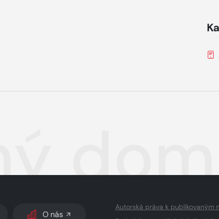
Ka
hý dom
Autorská práva k publikovaným 
O nás