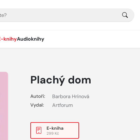
E-knihy
Audioknihy
Plachý dom
Autoři:
Barbora Hrínová
Vydal:
Artforum
E-kniha
299 Kč