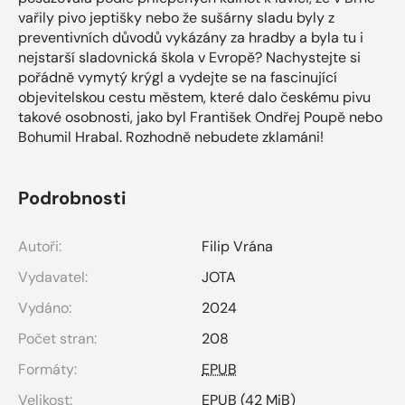
vařily pivo jeptišky nebo že sušárny sladu byly z
preventivních důvodů vykázány za hradby a byla tu i
nejstarší sladovnická škola v Evropě? Nachystejte si
pořádně vymytý krýgl a vydejte se na fascinující
objevitelskou cestu městem, které dalo českému pivu
takové osobnosti, jako byl František Ondřej Poupě nebo
Bohumil Hrabal. Rozhodně nebudete zklamáni!
Podrobnosti
Autoři:
Filip Vrána
Vydavatel:
JOTA
Vydáno:
2024
Počet stran:
208
Formáty:
EPUB
Velikost:
EPUB
(42 MiB)