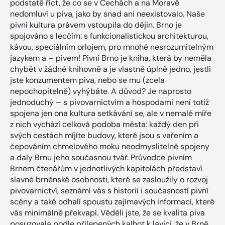
podstatě říct, že co se v Čechách a na Moravě
nedomluví u piva, jako by snad ani neexistovalo. Naše
pivní kultura právem vstoupila do dějin. Brno je
spojováno s lecčím: s funkcionalistickou architekturou,
kávou, speciálním orlojem, pro mnohé nesrozumitelným
jazykem a – pivem! Pivní Brno je kniha, která by neměla
chybět v žádné knihovně a je vlastně úplně jedno, jestli
jste konzumentem piva, nebo se mu (zcela
nepochopitelně) vyhýbáte. A důvod? Je naprosto
jednoduchý – s pivovarnictvím a hospodami není totiž
spojena jen ona kultura setkávání se, ale v nemalé míře
z nich vychází celková podoba města: každý den při
svých cestách míjíte budovy, které jsou s vařením a
čepováním chmelového moku neodmyslitelně spojeny
a daly Brnu jeho současnou tvář. Průvodce pivním
Brnem čtenářům v jednotlivých kapitolách představí
slavné brněnské osobnosti, které se zasloužily o rozvoj
pivovarnictví, seznámí vás s historií i současností pivní
scény a také odhalí spoustu zajímavých informací, které
vás minimálně překvapí. Věděli jste, že se kvalita piva
posuzovala podle přilepených kalhot k lavici, že v Brně