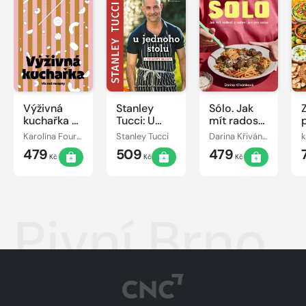
Výživná
Stanley
Sólo. Jak
kuchařka -
Tucci: U
mít radost
Víc než
jednoho
z vaření jen
Karolína Fourová
Stanley Tucci
Darina Křivánková
recepty
stolu
pro sebe
479
509
479
Kč
Kč
Kč
Pivní Brno