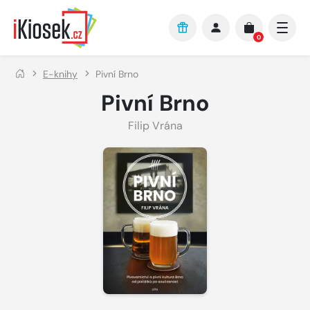
Přejít na hlavní obsah
0
E-knihy
Pivní Brno
Pivní Brno
Filip Vrána