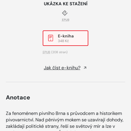
UKÁZKA KE STAŽENÍ
EPUB
E-kniha
348 Kč
EPUB
(208 stran)
Jak číst e-knihu?
Anotace
Za fenoménem pivního Brna s průvodcem a historikem
pivovarnictví. Nad pěnivým mokem se uzavírají dohody,
zakládají politické strany, řeší se světový mír a lze v