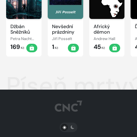
Džbán
Nevšední
Africký
Sněžníků
prázdniny
démon
Petra Nachtmanová
Jiří Posselt
Andrew Hall
A
169
1
45
Kč
Kč
Kč
Píseň mrtv
PŘEPNOUT SVĚTLÝ/TMAVÝ REŽIM