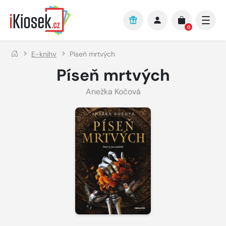
Přejít na hlavní obsah
0
E-knihy
Píseň mrtvých
Píseň mrtvých
Anežka Kočová