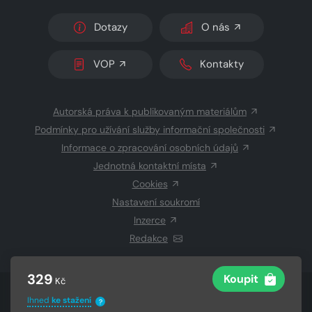
Dotazy
O nás
VOP
Kontakty
Autorská práva k publikovaným materiálům
Podmínky pro užívání služby informační společnosti
Informace o zpracování osobních údajů
Jednotná kontaktní místa
Cookies
Nastavení soukromí
Inzerce
Redakce
329
Koupit
Kč
© 2026 Copyright
CZECH NEWS CENTER a.s.
a dodavatelé
Ihned
ke stažení
?
obsahu