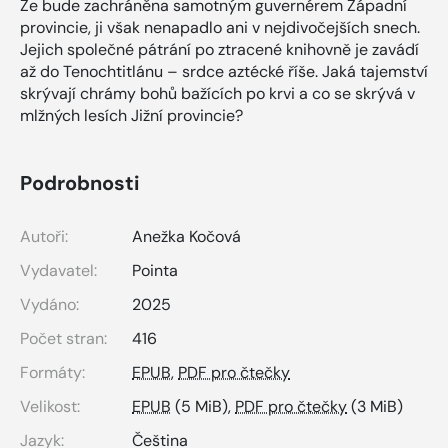
Že bude zachráněna samotným guvernérem Západní
provincie, ji však nenapadlo ani v nejdivočejších snech.
Jejich společné pátrání po ztracené knihovně je zavádí
až do Tenochtitlánu – srdce aztécké říše. Jaká tajemství
skrývají chrámy bohů bažících po krvi a co se skrývá v
mlžných lesích Jižní provincie?
Podrobnosti
Autoři:
Anežka Kočová
Vydavatel:
Pointa
Vydáno:
2025
Počet stran:
416
Formáty:
EPUB
,
PDF pro čtečky
Velikost:
EPUB
(5 MiB),
PDF pro čtečky
(3 MiB)
Jazyk:
Čeština