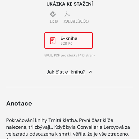
UKÁZKA KE STAŽENÍ
EPUB
PDF PRO ČTEČKY
E-kniha
329 Kč
EPUB
,
PDF pro čtečky
(416 stran)
Jak číst e-knihu?
Anotace
Pokračování knihy Trnitá kletba. První část klíče
nalezena, tři zbývají… Když byla Convallaria Leroyová za
velezradu odsouzena k smrti, věřila, že je vše ztraceno.