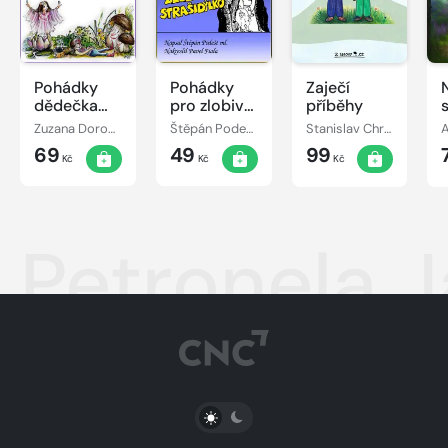
Pohádky
Pohádky
Zaječí
dědečka
pro zlobivé
příběhy
Lampáře
strašidýlko
Zuzana Dorogiová
Štěpán Podešt, ml.
Stanislav Chromčák
69
49
99
Kč
Kč
Kč
Petronela J
PŘEPNOUT SVĚTLÝ/TMAVÝ REŽIM