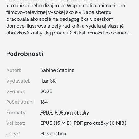
komunikačného dizajnu vo Wuppertali a animácie na
filmovo-televíznej vysokej škole v Babelsbergu
pracovala ako sociálna pedagogička v detskom
domove. Ilustrovala celý rad kníh a vydala aj vlastné
obrázkové knihy. Jej práce už získali množstvo ocenení.
Podrobnosti
Autoři:
Sabine Städing
Vydavatel:
Ikar SK
Vydáno:
2025
Počet stran:
184
Formáty:
EPUB
,
PDF pro čtečky
Velikost:
EPUB
(15 MiB),
PDF pro čtečky
(6 MiB)
Jazyk:
Slovenština