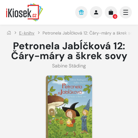
Přejít na hlavní obsah
0
E-knihy
Petronela Jabĺčková 12: Čáry-máry a škrek sovy
Petronela Jabĺčková 12:
Čáry-máry a škrek sovy
Sabine Städing