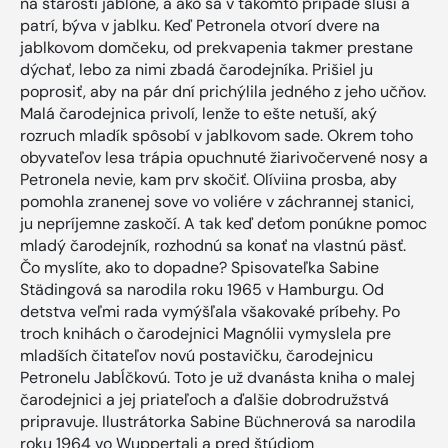
na starosti jablone, a ako sa v takomto prípade sluší a
patrí, býva v jablku. Keď Petronela otvorí dvere na
jablkovom domčeku, od prekvapenia takmer prestane
dýchať, lebo za nimi zbadá čarodejníka. Prišiel ju
poprosiť, aby na pár dní prichýlila jedného z jeho učňov.
Malá čarodejnica privolí, lenže to ešte netuší, aký
rozruch mladík spôsobí v jablkovom sade. Okrem toho
obyvateľov lesa trápia opuchnuté žiarivočervené nosy a
Petronela nevie, kam prv skočiť. Olíviina prosba, aby
pomohla zranenej sove vo voliére v záchrannej stanici,
ju nepríjemne zaskočí. A tak keď deťom ponúkne pomoc
mladý čarodejník, rozhodnú sa konať na vlastnú päsť.
Čo myslíte, ako to dopadne? Spisovateľka Sabine
Städingová sa narodila roku 1965 v Hamburgu. Od
detstva veľmi rada vymýšľala všakovaké príbehy. Po
troch knihách o čarodejnici Magnólii vymyslela pre
mladších čitateľov novú postavičku, čarodejnicu
Petronelu Jabĺčkovú. Toto je už dvanásta kniha o malej
čarodejnici a jej priateľoch a ďalšie dobrodružstvá
pripravuje. Ilustrátorka Sabine Büchnerová sa narodila
roku 1964 vo Wuppertali a pred štúdiom