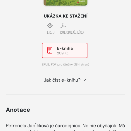
UKÁZKA KE STAŽENÍ
EPUB
PDF PRO ČTEČKY
E-kniha
209 Kč
EPUB
,
PDF pro čtečky
(184 stran)
Jak číst e-knihu?
Anotace
Petronela Jabĺčková je čarodejnica. No nie obyčajná! Má