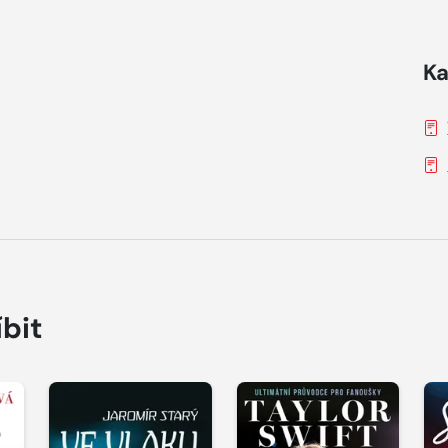
Ka
íbit