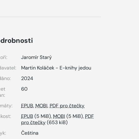
drobnosti
oři:
Jaromír Starý
avatel:
Martin Koláček - E-knihy jedou
dáno:
2024
čet
60
an:
máty:
EPUB
,
MOBI
,
PDF pro čtečky
ikost:
EPUB
(5 MiB),
MOBI
(5 MiB),
PDF
pro čtečky
(653 kiB)
yk:
Čeština