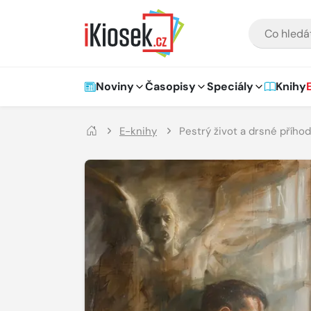
Přejít na hlavní obsah
VYHLEDÁVÁNÍ
Hlavní navigace
Noviny
Časopisy
Speciály
Knihy
E-knihy
Pestrý život a drsné přího