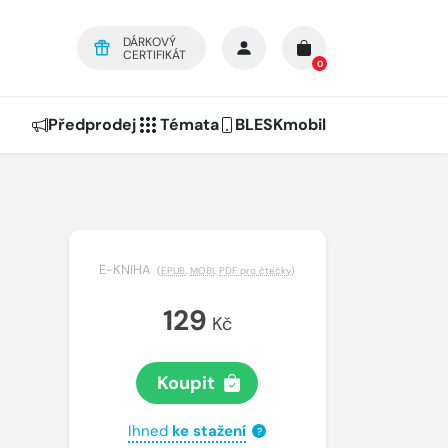
DÁRKOVÝ
CERTIFIKÁT
0
Předprodej
Témata
BLESKmobil
E-KNIHA
(
EPUB
,
MOBI
,
PDF pro čtečky
)
129
Kč
Koupit
Ihned
ke stažení
?