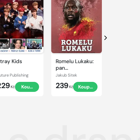
Další
tray Kids
Romelu Lukaku:
Kevin De 
pan
kmotr lišá
nezastavitelný
uture Publishing
Jakub Sitek
Jan Palička
229
239
239
Koupit
Koupit
K
Kč
Kč
Kč