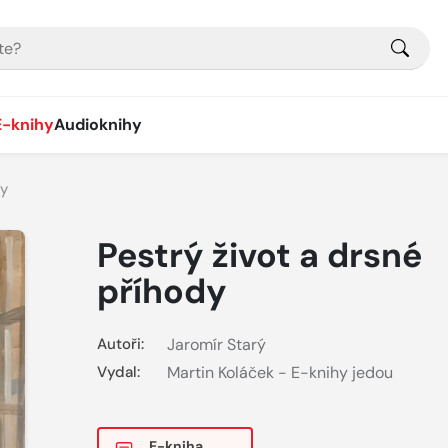
E-knihy
Audioknihy
dy
Pestrý život a drsné
příhody
Autoři:
Jaromír Starý
Vydal:
Martin Koláček - E-knihy jedou
E-kniha