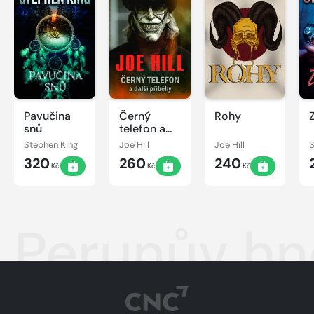
Pavučina
Černý
Rohy
snů
telefon a
další
Stephen King
Joe Hill
Joe Hill
S
příběhy
320
260
240
Kč
Kč
Kč
Perunův hn