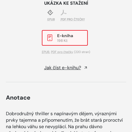
UKÁZKA KE STAŽENÍ
EPUB
PDF PRO ČTEČKY
E-kniha
198 Kč
EPUB
,
PDF pro čtečky
(220 stran)
Jak číst e-knihu?
Anotace
Dobrodružný thriller s napínavým dějem, výraznými
prvky tajemna a připomenutím, že brát stará proroctví
na lehkou váhu se nevyplácí. Na prahu dávno