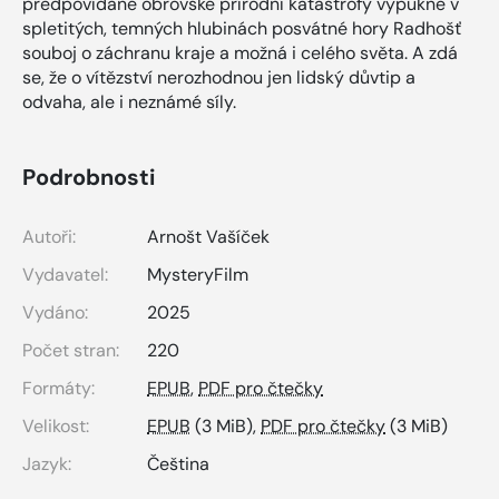
předpovídané obrovské přírodní katastrofy vypukne v
spletitých, temných hlubinách posvátné hory Radhošť
souboj o záchranu kraje a možná i celého světa. A zdá
se, že o vítězství nerozhodnou jen lidský důvtip a
odvaha, ale i neznámé síly.
Podrobnosti
Autoři:
Arnošt Vašíček
Vydavatel:
MysteryFilm
Vydáno:
2025
Počet stran:
220
Formáty:
EPUB
,
PDF pro čtečky
Velikost:
EPUB
(3 MiB),
PDF pro čtečky
(3 MiB)
Jazyk:
Čeština