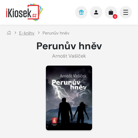
Přejít na hlavní obsah
0
E-knihy
Perunův hněv
Perunův hněv
Arnošt Vašíček