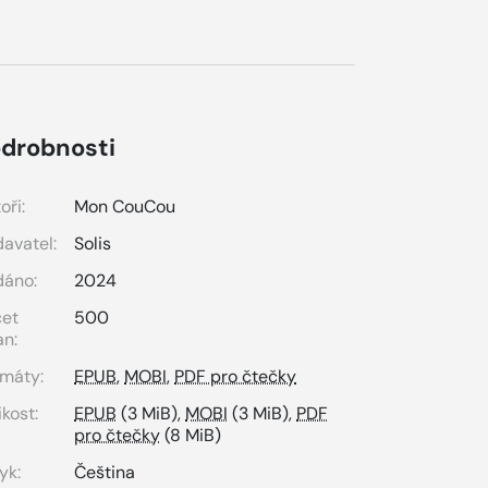
drobnosti
oři:
Mon CouCou
avatel:
Solis
dáno:
2024
čet
500
an:
máty:
EPUB
,
MOBI
,
PDF pro čtečky
ikost:
EPUB
(3 MiB),
MOBI
(3 MiB),
PDF
pro čtečky
(8 MiB)
yk:
Čeština