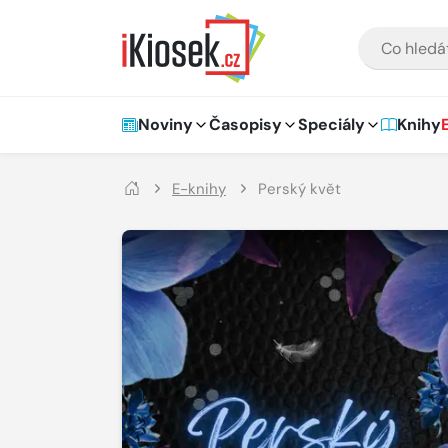
Přejít na hlavní obsah
VYHLEDÁVÁNÍ
Hlavní navigace
Noviny
Časopisy
Speciály
Knihy
E-knihy
Perský květ