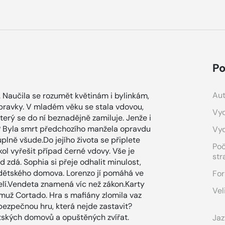
Po
Aut
. Naučila se rozumět květinám i bylinkám,
řípravky. V mladém věku se stala vdovou,
Vyd
erý se do ní beznadějně zamiluje. Jenže i
tví? Byla smrt předchozího manžela opravdu
Vy
lně všude.Do jejího života se připlete
Po
ol vyřešit případ černé vdovy. Vše je
str
 zdá. Sophia si přeje odhalit minulost,
i do dětského domova. Lorenzo jí pomáhá ve
For
 čelí.Vendeta znamená víc než zákon.Karty
Vel
už Cortado. Hra s mafiány zlomila vaz
ezpečnou hru, která nejde zastavit?
tských domovů a opuštěných zvířat.
Jaz