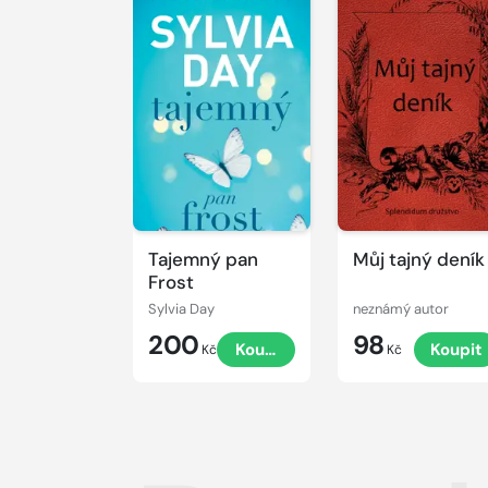
Tajemný pan
Můj tajný deník
Frost
Sylvia Day
neznámý autor
200
98
Koupit
Koupit
Kč
Kč