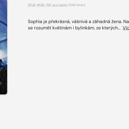
EPUB
,
MOBI
,
PDF pro čtečky
(500 stran)
Sophia je překrásná, vášnivá a záhadná žena. Na
se rozumět květinám i bylinkám, ze kterých...
Ví