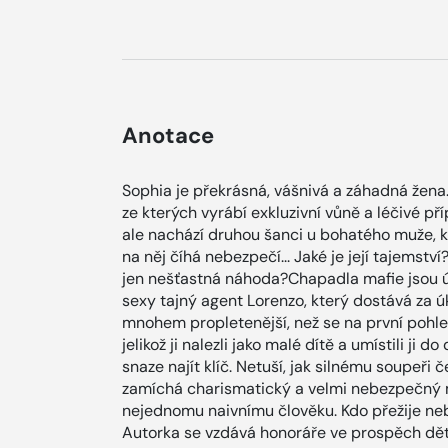
Anotace
Sophia je překrásná, vášnivá a záhadná žena
ze kterých vyrábí exkluzivní vůně a léčivé p
ale nachází druhou šanci u bohatého muže, kt
na něj číhá nebezpečí... Jaké je její tajems
jen nešťastná náhoda?Chapadla mafie jsou úp
sexy tajný agent Lorenzo, který dostává za úk
mnohem propletenější, než se na první pohled
jelikož ji nalezli jako malé dítě a umístili j
snaze najít klíč. Netuší, jak silnému soupeři
zamíchá charismatický a velmi nebezpečný m
nejednomu naivnímu člověku. Kdo přežije neb
Autorka se vzdává honoráře ve prospěch dě