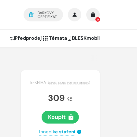
DÁRKOVÝ
CERTIFIKÁT
0
Předprodej
Témata
BLESKmobil
E-KNIHA
(
EPUB
,
MOBI
,
PDF pro čtečky
)
309
Kč
Koupit
Ihned
ke stažení
?