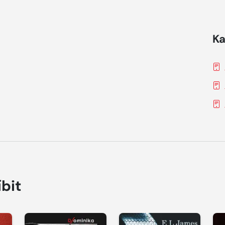
Ka
íbit