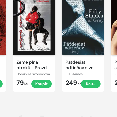
Země plná
Päťdesiat
P
otroků - Pravda
odtieňov sivej
s
o (vašich)
m
Dominika Svobodová
E. L. James
P
mužích
79
249
Koupit
Koupit
Kč
Kč