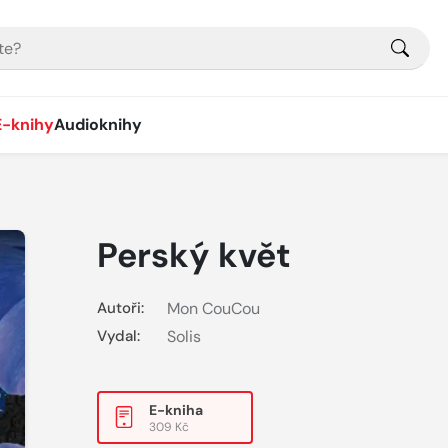
E-knihy
Audioknihy
Perský květ
Autoři:
Mon CouCou
Vydal:
Solis
E-kniha
309 Kč