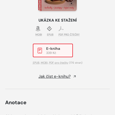
UKÁZKA KE STAŽENÍ
MOBI
EPUB
PDF PRO ČTEČKY
E-kniha
339 Kč
EPUB
,
MOBI
,
PDF pro čtečky
(176 stran)
Jak číst e-knihu?
Anotace