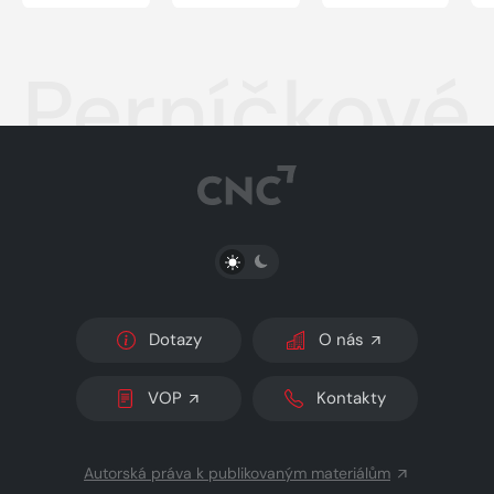
Perníčkové 
PŘEPNOUT SVĚTLÝ/TMAVÝ REŽIM
Dotazy
O nás
VOP
Kontakty
Autorská práva k publikovaným materiálům