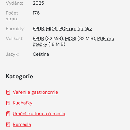
Vydáno:
2025
Počet
176
stran:
Formáty:
EPUB
,
MOBI
,
PDF pro čtečky
Velikost:
EPUB
(32 MiB),
MOBI
(32 MiB),
PDF pro
čtečky
(18 MiB)
Jazyk:
Čeština
Kategorie
Vaření a gastronomie
Kuchařky
Umění, kultura a řemesla
Řemesla