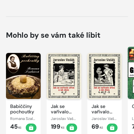
Mohlo by se vám také líbit
Babiččiny
Jak se
Jak se
pochoutky
vařívalo
vařívalo
kdysi a jak
kdysi a jak
Romana Szalaiová
Jaroslav Vašák
Jaroslav Vašák
dnes A-Ž
dnes, 4.díl:
45
199
69
P-Š
Kč
Kč
Kč