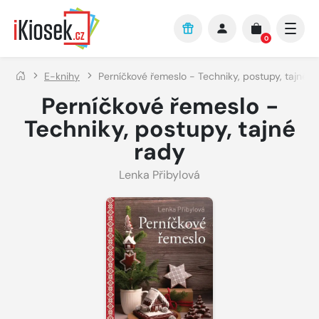
Přejít na hlavní obsah
0
E-knihy
Perníčkové řemeslo - Techniky, postupy, tajné r
Perníčkové řemeslo -
Techniky, postupy, tajné
rady
Lenka Přibylová