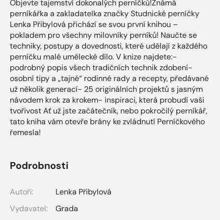
Objevte tajemství dokonalých perníčků!Známá
perníkářka a zakladatelka značky Studnické perníčky
Lenka Přibylová přichází se svou první knihou –
pokladem pro všechny milovníky perníků! Naučte se
techniky, postupy a dovednosti, které udělají z každého
perníčku malé umělecké dílo. V knize najdete:-
podrobný popis všech tradičních technik zdobení-
osobní tipy a „tajné“ rodinné rady a recepty, předávané
už několik generací- 25 originálních projektů s jasným
návodem krok za krokem- inspiraci, která probudí vaši
tvořivost Ať už jste začátečník, nebo pokročilý perníkář,
tato kniha vám otevře brány ke zvládnutí Perníčkového
řemesla!
Podrobnosti
Autoři:
Lenka Přibylová
Vydavatel:
Grada