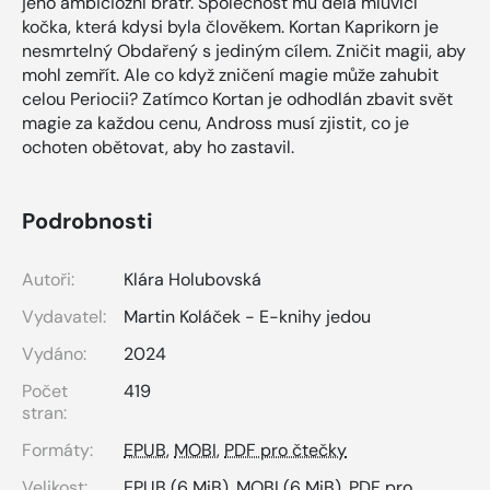
jeho ambiciózní bratr. Společnost mu dělá mluvící
kočka, která kdysi byla člověkem. Kortan Kaprikorn je
nesmrtelný Obdařený s jediným cílem. Zničit magii, aby
mohl zemřít. Ale co když zničení magie může zahubit
celou Periocii? Zatímco Kortan je odhodlán zbavit svět
magie za každou cenu, Andross musí zjistit, co je
ochoten obětovat, aby ho zastavil.
Podrobnosti
Autoři:
Klára Holubovská
Vydavatel:
Martin Koláček - E-knihy jedou
Vydáno:
2024
Počet
419
stran:
Formáty:
EPUB
,
MOBI
,
PDF pro čtečky
Velikost:
EPUB
(6 MiB),
MOBI
(6 MiB),
PDF pro