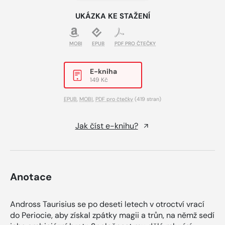
UKÁZKA KE STAŽENÍ
MOBI
EPUB
PDF PRO ČTEČKY
E-kniha
149 Kč
EPUB
,
MOBI
,
PDF pro čtečky
(419 stran)
Jak číst e-knihu?
Anotace
Andross Taurisius se po deseti letech v otroctví vrací
do Periocie, aby získal zpátky magii a trůn, na němž sedí