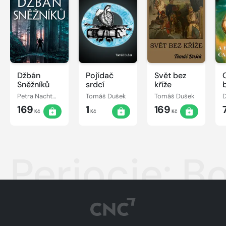
Džbán
Pojídač
Svět bez
Sněžníků
srdcí
kříže
Petra Nachtmanová
Tomáš Dušek
Tomáš Dušek
D
169
1
169
Kč
Kč
Kč
Periocie: Bo