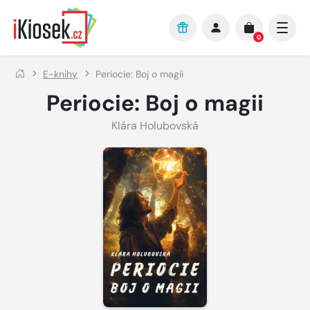
Přejít na hlavní obsah
0
E-knihy
Periocie: Boj o magii
Periocie: Boj o magii
Klára Holubovská