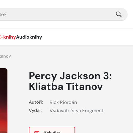
E-knihy
Audioknihy
itanov
Percy Jackson 3:
Kliatba Titanov
Autoři:
Rick Riordan
Vydal:
Vydavateľstvo Fragment
E-kniha