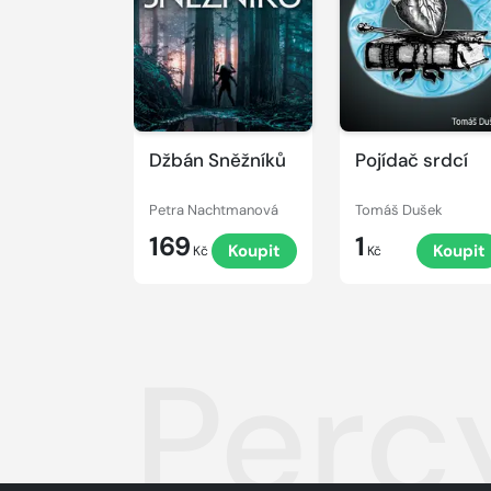
Džbán Sněžníků
Pojídač srdcí
Petra Nachtmanová
Tomáš Dušek
169
1
Koupit
Koupit
Kč
Kč
Perc