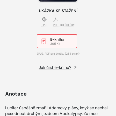
UKÁZKA KE STAŽENÍ
EPUB
PDF PRO ČTEČKY
E-kniha
365 Kč
EPUB
,
PDF pro čtečky
(264 stran)
Jak číst e-knihu?
Anotace
Lucifer úspěšně zmařil Adamovy plány, když se nechal
posednout druhým jezdcem Apokalypsy. Za moc