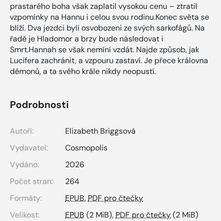
prastarého boha však zaplatil vysokou cenu – ztratil
vzpomínky na Hannu i celou svou rodinu.Konec světa se
blíží. Dva jezdci byli osvobozeni ze svých sarkofágů. Na
řadě je Hladomor a brzy bude následovat i
Smrt.Hannah se však nemíní vzdát. Najde způsob, jak
Lucifera zachránit, a vzpouru zastaví. Je přece královna
démonů, a ta svého krále nikdy neopustí.
Podrobnosti
Autoři:
Elizabeth Briggsová
Vydavatel:
Cosmopolis
Vydáno:
2026
Počet stran:
264
Formáty:
EPUB
,
PDF pro čtečky
Velikost:
EPUB
(2 MiB),
PDF pro čtečky
(2 MiB)