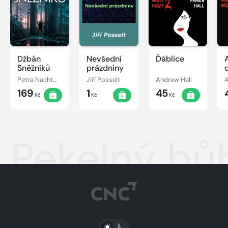
Džbán
Nevšední
Ďáblice
Sněžníků
prázdniny
Petra Nachtmanová
Jiří Posselt
Andrew Hall
A
169
1
45
Kč
Kč
Kč
Pekelný bůh
PŘEPNOUT SVĚTLÝ/TMAVÝ REŽIM