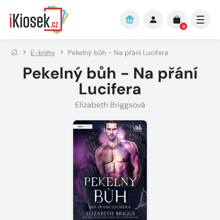
Přejít na hlavní obsah
0
E-knihy
Pekelný bůh - Na přání Lucifera
Pekelný bůh - Na přání
Lucifera
Elizabeth Briggsová