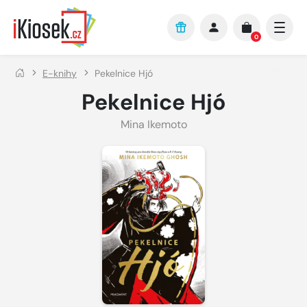
Přejít na hlavní obsah
0
E-knihy
Pekelnice Hjó
Pekelnice Hjó
Mina Ikemoto