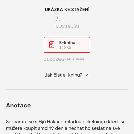
UKÁZKA KE STAŽENÍ
PDF PRO ČTEČKY
E-kniha
349 Kč
PDF pro čtečky
(464 stran)
Jak číst e-knihu?
Anotace
Seznamte se s Hjó Hakai – mladou pekelnici, u které si
můžete koupit smolný den a nechat ho seslat na své