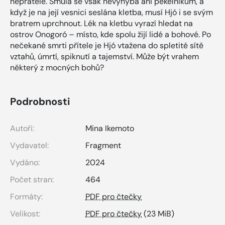
nepřátele. Smůla se však nevyhýbá ani pekelníkům, a
když je na její vesnici seslána kletba, musí Hjó i se svým
bratrem uprchnout. Lék na kletbu vyrazí hledat na
ostrov Onogoró – místo, kde spolu žijí lidé a bohové. Po
nečekané smrti přítele je Hjó vtažena do spletité sítě
vztahů, úmrtí, spiknutí a tajemství. Může být vrahem
některý z mocných bohů?
Podrobnosti
Autoři:
Mina Ikemoto
Vydavatel:
Fragment
Vydáno:
2024
Počet stran:
464
Formáty:
PDF pro čtečky
Velikost:
PDF pro čtečky
(23 MiB)