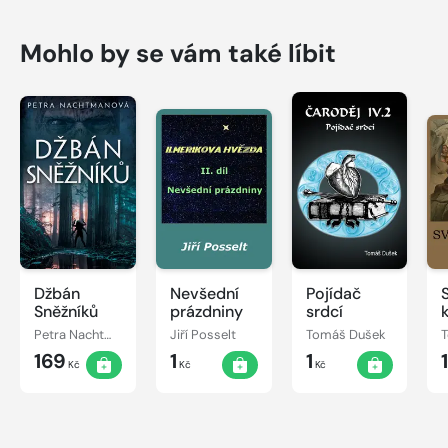
Mohlo by se vám také líbit
Džbán
Nevšední
Pojídač
Sněžníků
prázdniny
srdcí
Petra Nachtmanová
Jiří Posselt
Tomáš Dušek
169
1
1
Kč
Kč
Kč