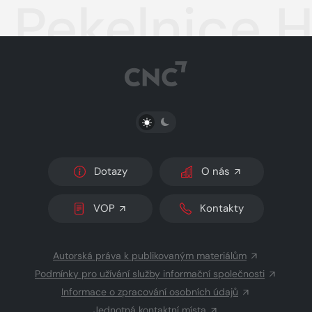
Pekelnice H
PŘEPNOUT SVĚTLÝ/TMAVÝ REŽIM
Dotazy
O nás
VOP
Kontakty
Autorská práva k publikovaným materiálům
Podmínky pro užívání služby informační společnosti
Informace o zpracování osobních údajů
Jednotná kontaktní místa