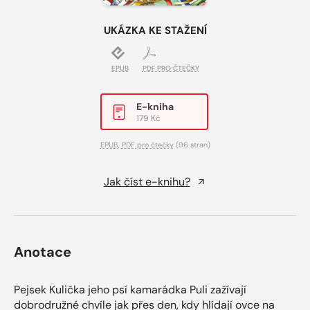
UKÁZKA KE STAŽENÍ
EPUB
PDF PRO ČTEČKY
E-kniha
179 Kč
EPUB
,
PDF pro čtečky
(96 stran)
Jak číst e-knihu?
Anotace
Pejsek Kulička jeho psí kamarádka Puli zažívají
dobrodružné chvíle jak přes den, kdy hlídají ovce na