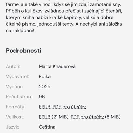
farmě, ale také v noci, když se jim zdají zamotané sny.
Příběh o Kuličkovi zvládnou přečíst i začínající čtenáři,
kterým kniha nabízí krátké kapitoly, veliké a dobře
čitelné písmo, jednodušší texty. A nechybí ani záložka
na zakládání!
Podrobnosti
Autoři:
Marta Knauerová
Vydavatel:
Edika
Vydáno:
2025
Počet stran:
96
Formáty:
EPUB
,
PDF pro čtečky
Velikost:
EPUB
(21 MiB),
PDF pro čtečky
(8 MiB)
Jazyk:
Čeština