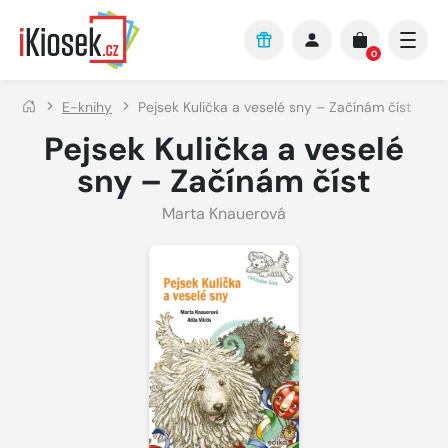
Přejít na hlavní obsah
0
E-knihy
Pejsek Kulička a veselé sny – Začínám číst
Pejsek Kulička a veselé
sny – Začínám číst
Marta Knauerová