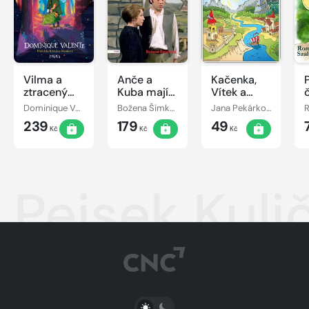
Vilma a
Anče a
Kačenka,
ztracený
Kuba mají
Vítek a
den
Kubíčka
jejich
Dominique Valente
Božena Šimková
Jana Pekárková
pohádkové
239
179
49
dobrodružství
Kč
Kč
Kč
Pejsek Kuli
PŘEPNOUT SVĚTLÝ/TMAVÝ REŽIM