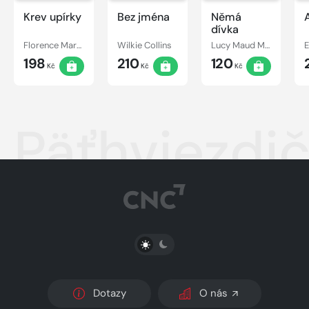
Krev upírky
Bez jména
Němá
dívka
Florence Marryat
Wilkie Collins
Lucy Maud Montgomery
198
210
120
Kč
Kč
Kč
Päťhviezdi
PŘEPNOUT SVĚTLÝ/TMAVÝ REŽIM
Dotazy
O nás