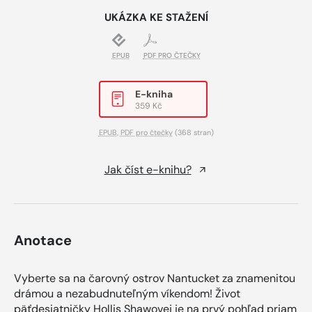
UKÁZKA KE STAŽENÍ
EPUB
PDF PRO ČTEČKY
E-kniha
359 Kč
EPUB
,
PDF pro čtečky
(368 stran)
Jak číst e-knihu?
Anotace
Vyberte sa na čarovný ostrov Nantucket za znamenitou
drámou a nezabudnuteľným víkendom! Život
päťdesiatničky Hollis Shawovej je na prvý pohľad priam