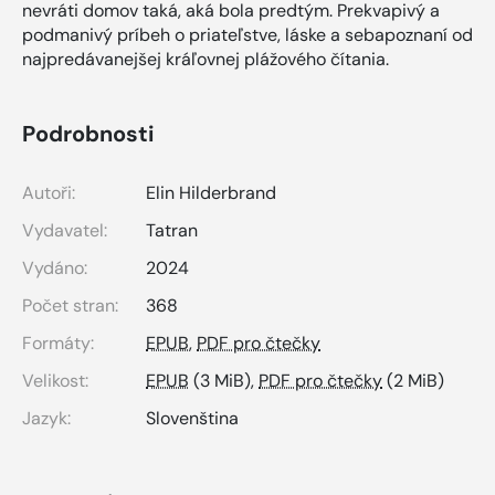
nevráti domov taká, aká bola predtým. Prekvapivý a
podmanivý príbeh o priateľstve, láske a sebapoznaní od
najpredávanejšej kráľovnej plážového čítania.
Podrobnosti
Autoři:
Elin Hilderbrand
Vydavatel:
Tatran
Vydáno:
2024
Počet stran:
368
Formáty:
EPUB
,
PDF pro čtečky
Velikost:
EPUB
(3 MiB),
PDF pro čtečky
(2 MiB)
Jazyk:
Slovenština