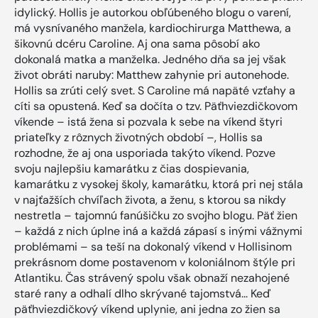
idylický. Hollis je autorkou obľúbeného blogu o varení,
má vysnívaného manžela, kardiochirurga Matthewa, a
šikovnú dcéru Caroline. Aj ona sama pôsobí ako
dokonalá matka a manželka. Jedného dňa sa jej však
život obráti naruby: Matthew zahynie pri autonehode.
Hollis sa zrúti celý svet. S Caroline má napäté vzťahy a
cíti sa opustená. Keď sa dočíta o tzv. Päťhviezdičkovom
víkende – istá žena si pozvala k sebe na víkend štyri
priateľky z rôznych životných období –, Hollis sa
rozhodne, že aj ona usporiada takýto víkend. Pozve
svoju najlepšiu kamarátku z čias dospievania,
kamarátku z vysokej školy, kamarátku, ktorá pri nej stála
v najťažších chvíľach života, a ženu, s ktorou sa nikdy
nestretla – tajomnú fanúšičku zo svojho blogu. Päť žien
– každá z nich úplne iná a každá zápasí s inými vážnymi
problémami – sa teší na dokonalý víkend v Hollisinom
prekrásnom dome postavenom v koloniálnom štýle pri
Atlantiku. Čas strávený spolu však obnaží nezahojené
staré rany a odhalí dlho skrývané tajomstvá... Keď
päťhviezdičkový víkend uplynie, ani jedna zo žien sa