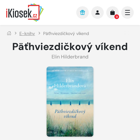
Přejít na hlavní obsah
0
E-knihy
Päťhviezdičkový víkend
Päťhviezdičkový víkend
Elin Hilderbrand