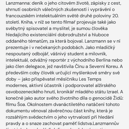
Lanzmanna: deník o jeho citovém životě, zápisky z cest,
shrnutí osobních válečných zkušeností i vyprávění o
francouzském intelektuálním světě druhé poloviny 20.
století. Kniha, v níž se tento filmař projevuje také jako
svébytný spisovatel a myslitel, je sumou člověka
hledajícího existenciální dobrodružství a hluboce
oddaného tématům, za která bojoval. Lanzmann se v ní
prezentuje i v nečekaných podobách. Jako mladičký
nespoutaný odbojář, vášnivý student a milovník,
intelektuál, odvážný reportér z východního Berlína nebo
jako člen delegace, jež navštívila Čínu a Severní Koreu. A
především coby člověk určující myšlenkové směry své
doby – jako přispěvatel měsíčníku Les Temps
modernes, aktivní účastník i podporovatel alžírského
osvobozeneckého hnutí, kronikář mladého státu Izrael. A
konečně jako autor svého životního díla o genocidě Židů:
filmu Šoa. Okolnostem dvanáctiletého natáčení tohoto
dokumentu věnoval závěrečnou část knihy, která je
rozsáhlým svědectvím o jeho vytrvalosti při hledání
pravdy a o snaze zachovat paměť lidstva.Lanzmannův