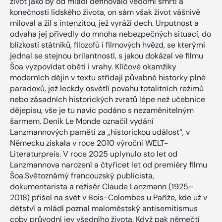
život jako by od mládí definovalo vědomí smrti a
konečnosti lidského života, on sám však život vášnivě
miloval a žil s intenzitou, jež vyráží dech. Urputnost a
odvaha jej přivedly do mnoha nebezpečných situací, do
blízkosti státníků, filozofů i filmových hvězd, se kterými
jednal se stejnou brilantností, s jakou dokázal ve filmu
Šoa vyzpovídat oběti i vrahy. Klíčové okamžiky
moderních dějin v textu střídají půvabné historky plné
paradoxů, jež leckdy osvětlí povahu totalitních režimů
nebo zásadních historických zvratů lépe než učebnice
dějepisu, vše je tu navíc podáno s nezaměnitelným
šarmem. Deník Le Monde označil vydání
Lanzmannových pamětí za „historickou událost“, v
Německu získala v roce 2010 výroční WELT-
Literaturpreis. V roce 2025 uplynulo sto let od
Lanzmannova narození a čtyřicet let od premiéry filmu
Šoa.Světoznámý francouzský publicista,
dokumentarista a režisér Claude Lanzmann (1925–
2018) přišel na svět v Bois-Colombes u Paříže, kde už v
dětství a mládí poznal maloměstský antisemitismus
coby průvodní jev všedního života. Když pak němečtí