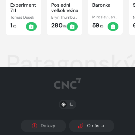
Experiment
Poslední
Baronka
711
velkokněžna
Tomáš Dušek
Bryn Thurnbullová
Miroslav Jandovský
1
280
59
Kč
Kč
Kč
Patagonský 
PŘEPNOUT SVĚTLÝ/TMAVÝ REŽIM
Dotazy
O nás