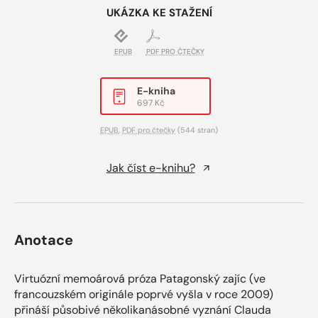
UKÁZKA KE STAŽENÍ
EPUB
PDF PRO ČTEČKY
E-kniha
697 Kč
EPUB
,
PDF pro čtečky
(544 stran)
Jak číst e-knihu?
Anotace
Virtuózní memoárová próza Patagonský zajíc (ve
francouzském originále poprvé vyšla v roce 2009)
přináší působivé několikanásobné vyznání Clauda