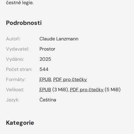
čestné legie.
Podrobnosti
Autoři:
Claude Lanzmann
Vydavatel:
Prostor
Vydáno:
2025
Počet stran:
544
Formáty:
EPUB
,
PDF pro čtečky
Velikost:
EPUB
(3 MiB),
PDF pro čtečky
(5 MiB)
Jazyk:
Čeština
Kategorie