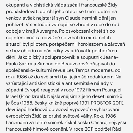
okupanti a vichistická vláda začali francouzské Židy
pronásledovat, uprchl jeho otec i se třemi dětmi na
venkov, avšak nejstarší syn Claude nemínil dění jen
přihlížet. V šestnácti vstoupil se zbraní v ruce do řad
odboje v kraji Auvergne. Po osvobození chtěl žít co
nejintenzivněji a odvážně se vrhal do extrémních
situací: byl pilotem, potápěčem i horolezcem a zároveň
se bez ohledu na následky vyjadřoval k politickému
dění. Jako blízký spolupracovník a souputník Jeana-
Paula Sartra a ­Simone de Beauvoirové přispíval do
společensko-kulturní revue Les Temps modernes, od
roku 1986 až do své smrti byl jejím šéfredaktorem. Na
vzrůstající antisionistické a antisemitské nálady v
západní Evropě reagoval v roce 1972 filmem Pourquoi
Israël (Proč Izrael). Nejslavnějším z jeho deseti snímků
je Šoa (1985, česky knižně poprvé 1991, PROSTOR 2011),
devítiapůlhodinová obrazová výpověď o vyhlazování
evropských Židů za druhé světové války. Roku 1986
Lanzmann za tento snímek získal sošku Césara, nejvyšší
francouzské filmové ocenění. V roce 2011 obdržel Řád