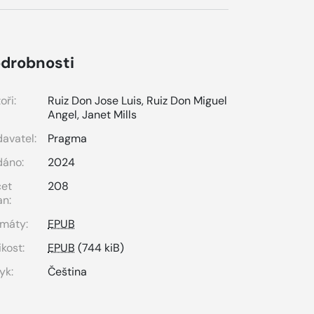
drobnosti
oři:
Ruiz Don Jose Luis
,
Ruiz Don Miguel
Angel
,
Janet Mills
avatel:
Pragma
dáno:
2024
čet
208
an:
máty:
EPUB
ikost:
EPUB
(744 kiB)
yk:
Čeština