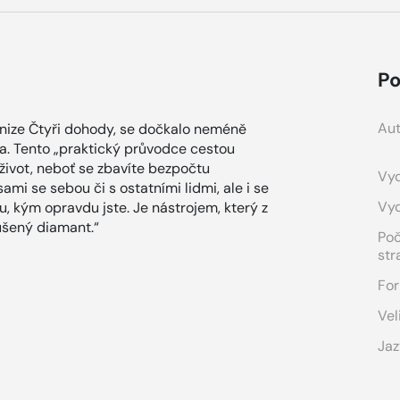
Po
Aut
knize Čtyři dohody, se dočkalo neméně
da. Tento „praktický průvodce cestou
život, neboť se zbavíte bezpočtu
Vyd
ami se sebou či s ostatními lidmi, ale i se
Vy
 kým opravdu jste. Je nástrojem, který z
ušený diamant.“
Po
str
For
Vel
Jaz