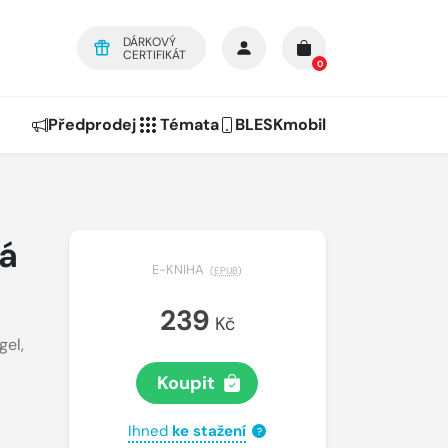
DÁRKOVÝ
CERTIFIKÁT
0
Předprodej
Témata
BLESKmobil
ká
E-KNIHA
(
EPUB
)
239
Kč
gel
,
Koupit
Ihned
ke stažení
?