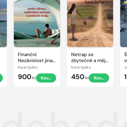
Finanční
Netrap se
Š
Nezávislost jinak
zbytečně a měj
o
- styl života,
(se) rád aneb co
z
Karel Spilko
Karel Spilko
J
vibrace,
by to bylo,
e
900
450
t
Koupit
Koupit
myšlenkové
kdyby to byla
Kč
Kč
postupy a
láska
praktické kroky