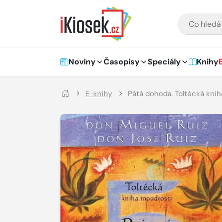
Přejít na hlavní obsah
VYHLEDÁVÁNÍ
Hlavní navigace
Noviny
Časopisy
Speciály
Knihy
E-knihy
Pátá dohoda. Toltécká kni