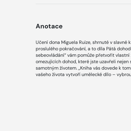
Anotace
Učení dona Miguela Ruize, shrnuté v slavné 
proslulého pokračování, a to díla Pátá doho
sebeovládání“ vám pomůže přetvořit vlastní 
omezujících dohod, které jste uzavřeli nejen s
samotným životem. „Kniha vás dovede k tomu,
vašeho života vytvoří umělecké dílo – vybro