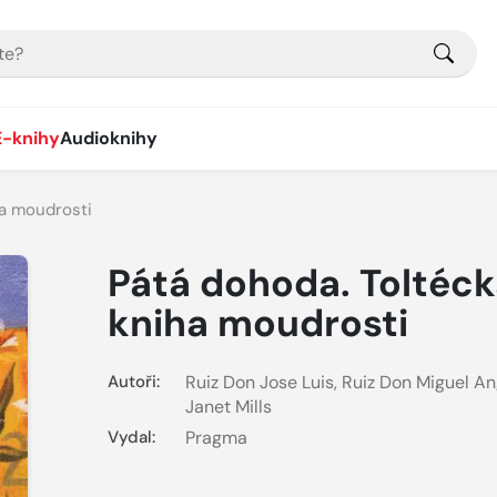
E-knihy
Audioknihy
ha moudrosti
Pátá dohoda. Toltéc
kniha moudrosti
Autoři:
Ruiz Don Jose Luis
,
Ruiz Don Miguel An
Janet Mills
Vydal:
Pragma