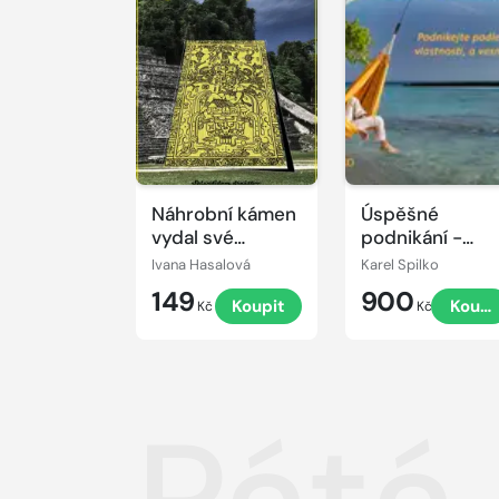
Náhrobní kámen
Úspěšné
vydal své
podnikání -
tajemství
podnikejte
Ivana Hasalová
Karel Spilko
podle svých
149
900
Koupit
Koupi
hodnot,
Kč
Kč
vlastností a
vesmírných
principů