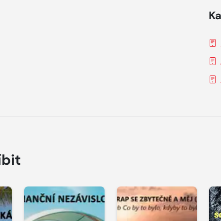
Ka
íbit