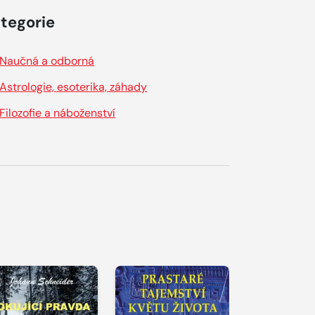
tegorie
Naučná a odborná
Astrologie, esoterika, záhady
Filozofie a náboženství