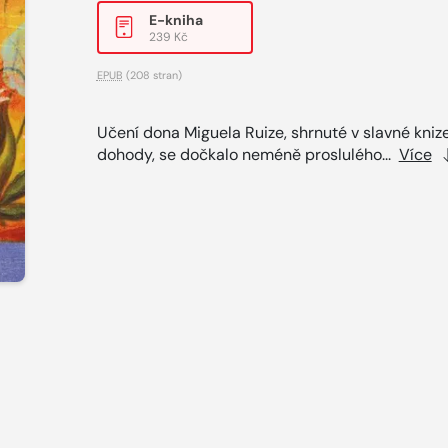
E-kniha
239 Kč
EPUB
(208 stran)
Učení dona Miguela Ruize, shrnuté v slavné knize
dohody, se dočkalo neméně proslulého...
Více