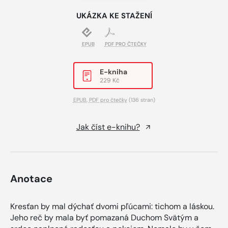
UKÁZKA KE STAŽENÍ
EPUB
PDF PRO ČTEČKY
E-kniha
229 Kč
EPUB
,
PDF pro čtečky
(136 stran)
Jak číst e-knihu?
Anotace
Kresťan by mal dýchať dvomi pľúcami: tichom a láskou.
Jeho reč by mala byť pomazaná Duchom Svätým a