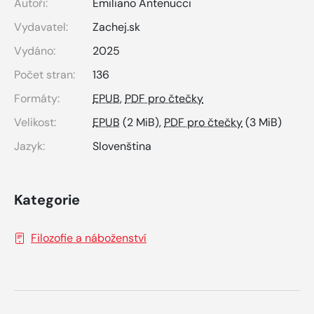
Autoři:
Emiliano Antenucci
Vydavatel:
Zachej.sk
Vydáno:
2025
Počet stran:
136
Formáty:
EPUB
,
PDF pro čtečky
Velikost:
EPUB
(2 MiB),
PDF pro čtečky
(3 MiB)
Jazyk:
Slovenština
Kategorie
Filozofie a náboženství