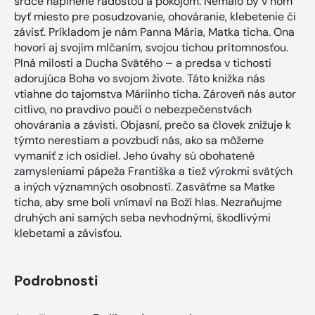
srdce naplnené radosťou a pokojom. Nemalo by v ňom
byť miesto pre posudzovanie, ohováranie, klebetenie či
závisť. Príkladom je nám Panna Mária, Matka ticha. Ona
hovorí aj svojím mlčaním, svojou tichou prítomnosťou.
Plná milosti a Ducha Svätého – a predsa v tichosti
adorujúca Boha vo svojom živote. Táto knižka nás
vtiahne do tajomstva Máriinho ticha. Zároveň nás autor
citlivo, no pravdivo poučí o nebezpečenstvách
ohovárania a závisti. Objasní, prečo sa človek znižuje k
týmto nerestiam a povzbudí nás, ako sa môžeme
vymaniť z ich osídiel. Jeho úvahy sú obohatené
zamysleniami pápeža Františka a tiež výrokmi svätých
a iných významných osobností. Zasväťme sa Matke
ticha, aby sme boli vnímaví na Boží hlas. Nezraňujme
druhých ani samých seba nevhodnými, škodlivými
klebetami a závisťou.
Podrobnosti