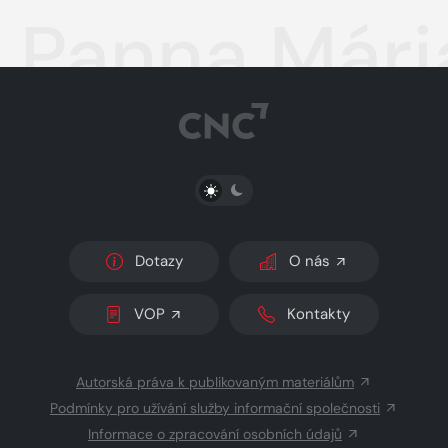
Panna Mári
PŘEPNOUT SVĚTLÝ/TMAVÝ REŽIM
Dotazy
O nás
VOP
Kontakty
Autorská práva k publikovaným materiálům
Podmínky pro užívání služby informační společnosti
Informace o zpracování osobních údajů