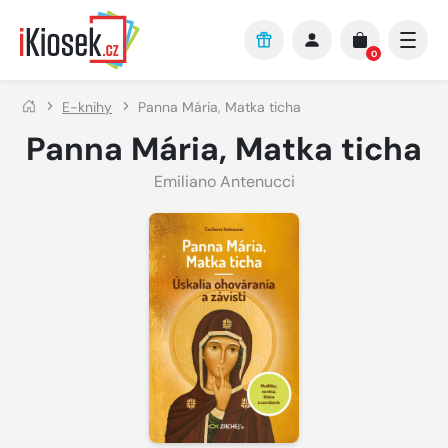
Přejít na hlavní obsah
0
E-knihy
Panna Mária, Matka ticha
Panna Mária, Matka ticha
Emiliano Antenucci