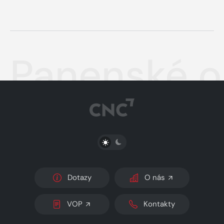
Panenské o
PŘEPNOUT SVĚTLÝ/TMAVÝ REŽIM
Dotazy
O nás
VOP
Kontakty