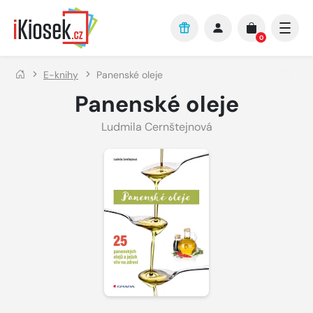
Přejít na hlavní obsah
0
E-knihy
Panenské oleje
Panenské oleje
Ludmila Cernštejnová