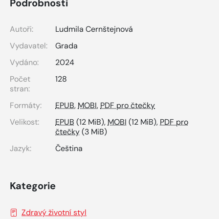
Podrobnosti
Autoři:
Ludmila Cernštejnová
Vydavatel:
Grada
Vydáno:
2024
Počet
128
stran:
Formáty:
EPUB
,
MOBI
,
PDF pro čtečky
Velikost:
EPUB
(12 MiB),
MOBI
(12 MiB),
PDF pro
čtečky
(3 MiB)
Jazyk:
Čeština
Kategorie
Zdravý životní styl