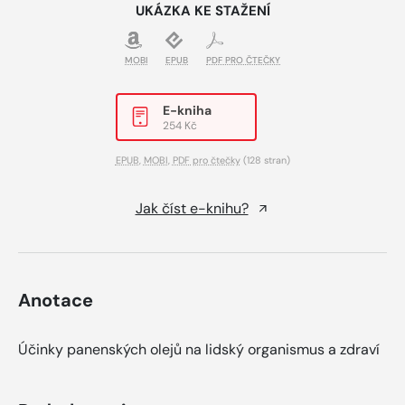
UKÁZKA KE STAŽENÍ
MOBI
EPUB
PDF PRO ČTEČKY
E-kniha
254 Kč
EPUB
,
MOBI
,
PDF pro čtečky
(128 stran)
Jak číst e-knihu?
Anotace
Účinky panenských olejů na lidský organismus a zdraví