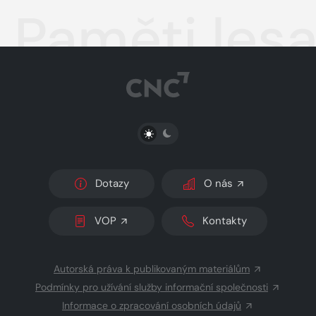
Paměti les
PŘEPNOUT SVĚTLÝ/TMAVÝ REŽIM
Dotazy
O nás
VOP
Kontakty
Autorská práva k publikovaným materiálům
Podmínky pro užívání služby informační společnosti
Informace o zpracování osobních údajů