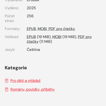
Vydáno:
2025
Počet
256
stran:
Formáty:
EPUB
,
MOBI
,
PDF pro čtečky
Velikost:
EPUB
(19 MiB),
MOBI
(19 MiB),
PDF pro
čtečky
(11 MiB)
Jazyk:
Čeština
Kategorie
Pro děti a mládež
Romány, povídky, příběhy