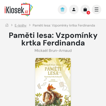
Přejít na hlavní obsah
0
E-knihy
Paměti lesa: Vzpomínky krtka Ferdinanda
Paměti lesa: Vzpomínky
krtka Ferdinanda
Mickaël Brun-Arnaud