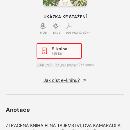
UKÁZKA KE STAŽENÍ
MOBI
EPUB
PDF PRO ČTEČKY
E-kniha
319 Kč
EPUB
,
MOBI
,
PDF pro čtečky
(256 stran)
Jak číst e-knihu?
Anotace
ZTRACENÁ KNIHA PLNÁ TAJEMSTVÍ, DVA KAMARÁDI A