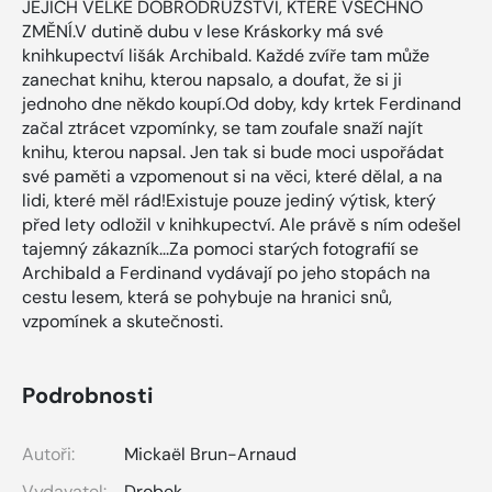
JEJICH VELKÉ DOBRODRUŽSTVÍ, KTERÉ VŠECHNO
ZMĚNÍ.V dutině dubu v lese Kráskorky má své
knihkupectví lišák Archibald. Každé zvíře tam může
zanechat knihu, kterou napsalo, a doufat, že si ji
jednoho dne někdo koupí.Od doby, kdy krtek Ferdinand
začal ztrácet vzpomínky, se tam zoufale snaží najít
knihu, kterou napsal. Jen tak si bude moci uspořádat
své paměti a vzpomenout si na věci, které dělal, a na
lidi, které měl rád!Existuje pouze jediný výtisk, který
před lety odložil v knihkupectví. Ale právě s ním odešel
tajemný zákazník...Za pomoci starých fotografií se
Archibald a Ferdinand vydávají po jeho stopách na
cestu lesem, která se pohybuje na hranici snů,
vzpomínek a skutečnosti.
Podrobnosti
Autoři:
Mickaël Brun-Arnaud
Vydavatel:
Drobek