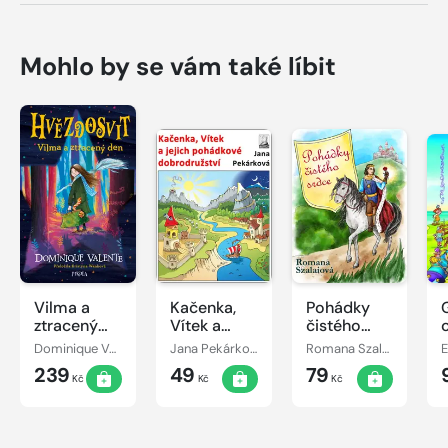
Mohlo by se vám také líbit
Vilma a
Kačenka,
Pohádky
ztracený
Vítek a
čistého
den
jejich
srdce
Dominique Valente
Jana Pekárková
Romana Szalaiová
E
pohádkové
239
49
79
dobrodružství
Kč
Kč
Kč