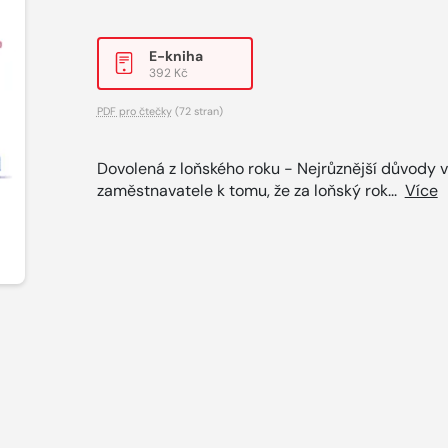
E-kniha
392 Kč
PDF pro čtečky
(72 stran)
Dovolená z loňského roku - Nejrůznější důvody 
zaměstnavatele k tomu, že za loňský rok...
Více