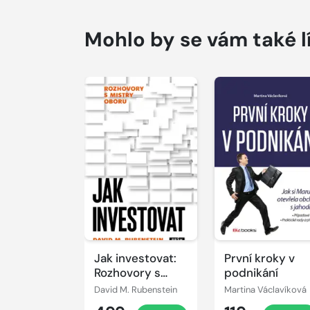
Mohlo by se vám také l
Jak investovat:
První kroky v
Rozhovory s
podnikání
mistry oboru
David M. Rubenstein
Martina Václavíková