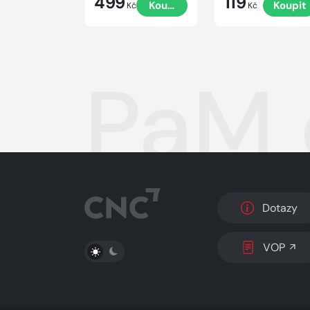
499
119
Koupit
Koupit
Kč
Kč
PaM 
Dotazy
PŘEPNOUT SVĚTLÝ/TMAVÝ REŽIM
VOP