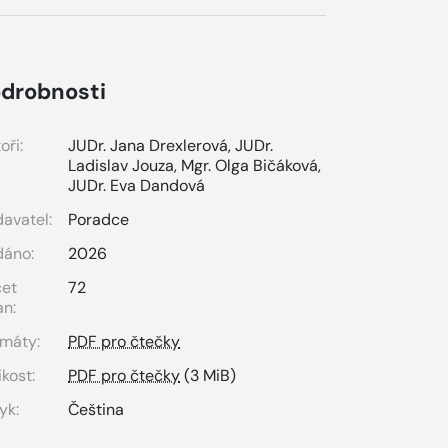
drobnosti
oři:
JUDr. Jana Drexlerová
,
JUDr.
Ladislav Jouza
,
Mgr. Olga Bičáková
,
JUDr. Eva Dandová
avatel:
Poradce
dáno:
2026
čet
72
an:
máty:
PDF pro čtečky
ikost:
PDF pro čtečky
(3 MiB)
yk:
Čeština