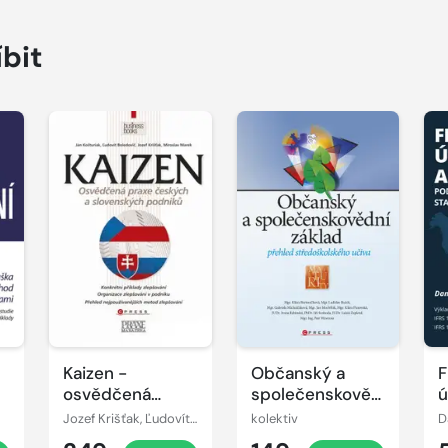
íbit
Kaizen -
Občanský a
F
osvědčená
společenskovědní
ú
praxe českých a
základ
v
Jozef Krišťak, Ľudovít Boledovič, Miroslav Marek, Ján Košturiak
kolektiv
D
slovenských
p