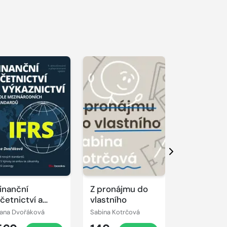
Další
inanční
Z pronájmu do
7 zákonů s
četnictví a
vlastního
úspěchu -
ýkaznictví
firmy rost
ana Dvořáková
Sabina Kotrčová
Stanislav Häu
odle
upadají a j