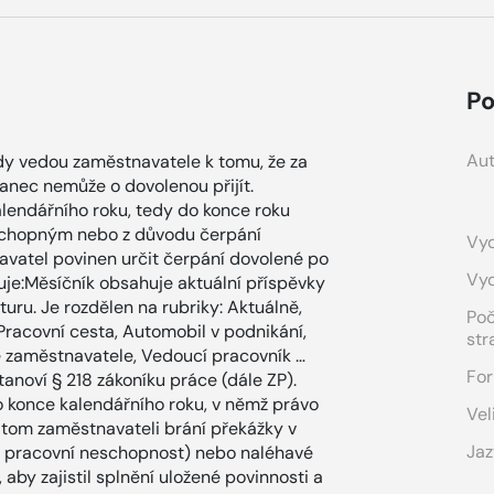
Po
Aut
dy vedou zaměstnavatele k tomu, že za
anec nemůže o dovolenou přijít.
alendářního roku, tedy do konce roku
schopným nebo z důvodu čerpání
Vyd
avatel povinen určit čerpání dovolené po
Vy
uje:Měsíčník obsahuje aktuální příspěvky
turu. Je rozdělen na rubriky: Aktuálně,
Po
Pracovní cesta, Automobil v podnikání,
str
e zaměstnavatele, Vedoucí pracovník …
For
anoví § 218 zákoníku práce (dále ZP).
do konce kalendářního roku, v němž právo
Vel
 v tom zaměstnavateli brání překážky v
Jaz
á pracovní neschopnost) nebo naléhavé
aby zajistil splnění uložené povinnosti a