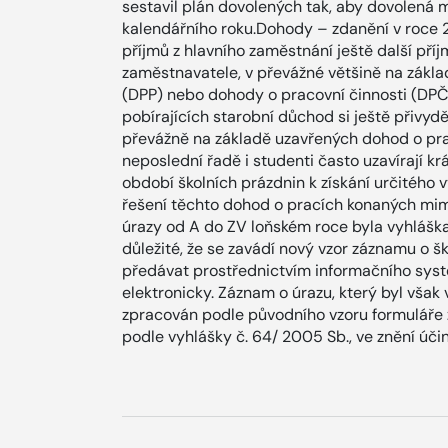
sestavil plán dovolených tak, aby dovolená 
kalendářního roku.Dohody – zdanění v roce
příjmů z hlavního zaměstnání ještě další př
zaměstnavatele, v převážné většině na zákl
(DPP) nebo dohody o pracovní činnosti (DP
pobírajících starobní důchod si ještě přivyd
převážně na základě uzavřených dohod o pr
neposlední řadě i studenti často uzavírají 
období školních prázdnin k získání určitého
řešení těchto dohod o pracích konaných mim
úrazy od A do ZV loňském roce byla vyhláška 
důležité, že se zavádí nový vzor záznamu o šk
předávat prostřednictvím informačního syst
elektronicky. Záznam o úrazu, který byl však
zpracován podle původního vzoru formuláře 
podle vyhlášky č. 64/ 2005 Sb., ve znění úč