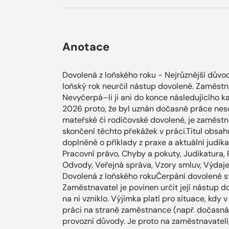
Anotace
Dovolená z loňského roku - Nejrůznější důvo
loňský rok neurčil nástup dovolené. Zaměstn
Nevyčerpá–li ji ani do konce následujícího k
2026 proto, že byl uznán dočasně práce ne
mateřské či rodičovské dovolené, je zaměstn
skončení těchto překážek v práci.Titul obsah
doplněné o příklady z praxe a aktuální judika
Pracovní právo, Chyby a pokuty, Judikatura, 
Odvody, Veřejná správa, Vzory smluv, Výdaj
Dovolená z loňského rokuČerpání dovolené st
Zaměstnavatel je povinen určit její nástup 
na ni vzniklo. Výjimka platí pro situace, kdy
práci na straně zaměstnance (např. dočasn
provozní důvody. Je proto na zaměstnavateli, 