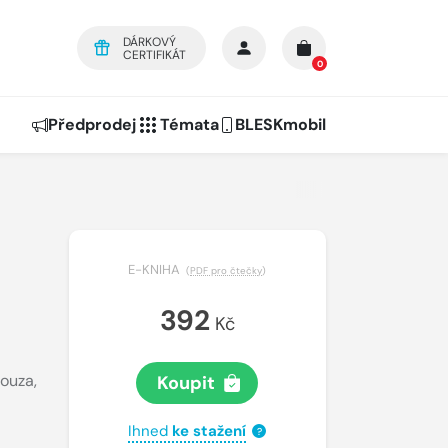
DÁRKOVÝ
CERTIFIKÁT
0
Předprodej
Témata
BLESKmobil
E-KNIHA
(
PDF pro čtečky
)
392
Kč
Jouza
,
Koupit
Ihned
ke stažení
?