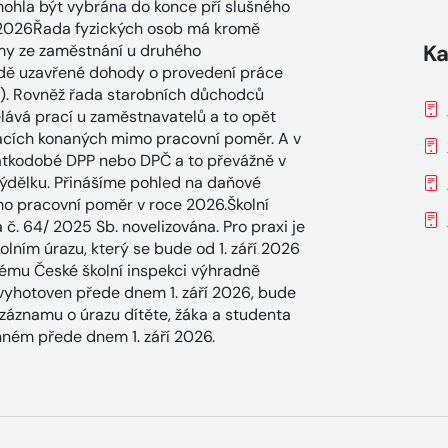
mohla být vybrána do konce pří slušného
 2026Řada fyzických osob má kromě
Ka
íjmy ze zaměstnání u druhého
adě uzavřené dohody o provedení práce
Č). Rovněž řada starobních důchodců
ělává prací u zaměstnavatelů a to opět
acích konaných mimo pracovní poměr. A v
krátkodobé DPP nebo DPČ a to převážně v
 výdělku. Přinášíme pohled na daňové
o pracovní poměr v roce 2026.Školní
č. 64/ 2025 Sb. novelizována. Pro praxi je
olním úrazu, který se bude od 1. září 2026
ému České školní inspekci výhradně
 vyhotoven přede dnem 1. září 2026, bude
záznamu o úrazu dítěte, žáka a studenta
inném přede dnem 1. září 2026.