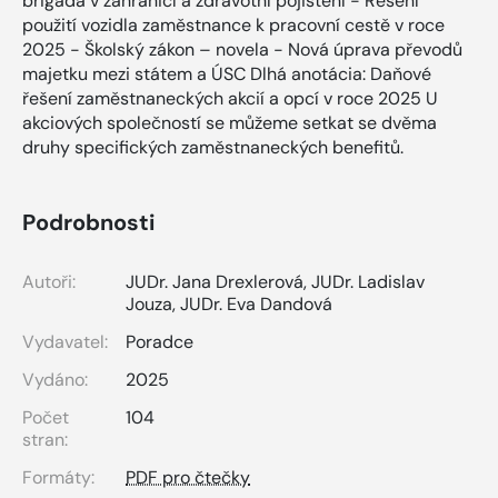
brigáda v zahraničí a zdravotní pojištění - Řešení
použití vozidla zaměstnance k pracovní cestě v roce
2025 - Školský zákon – novela - Nová úprava převodů
majetku mezi státem a ÚSC Dlhá anotácia: Daňové
řešení zaměstnaneckých akcií a opcí v roce 2025 U
akciových společností se můžeme setkat se dvěma
druhy specifických zaměstnaneckých benefitů.
Podrobnosti
Autoři:
JUDr. Jana Drexlerová
,
JUDr. Ladislav
Jouza
,
JUDr. Eva Dandová
Vydavatel:
Poradce
Vydáno:
2025
Počet
104
stran:
Formáty:
PDF pro čtečky