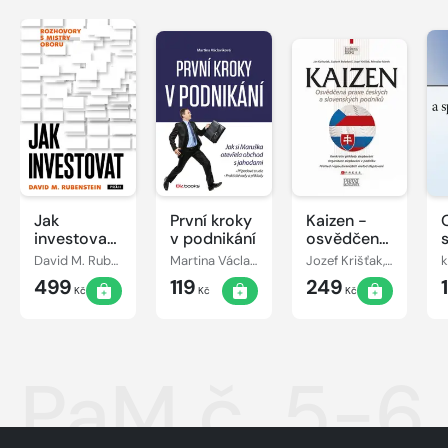
Jak
První kroky
Kaizen -
investovat:
v podnikání
osvědčená
Rozhovory
praxe
David M. Rubenstein
Martina Václavíková
Jozef Krišťak, Ľudovít Boledovič, Miroslav Marek, Ján Košturiak
k
s mistry
českých a
499
119
249
oboru
slovenských
Kč
Kč
Kč
podniků
PaM č. 5-6