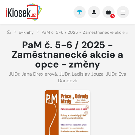
Přejít na hlavní obsah
0
E-knihy
PaM č. 5-6 / 2025 - Zaměstnanecké akcie a o
PaM č. 5-6 / 2025 -
Zaměstnanecké akcie a
opce - změny
JUDr. Jana Drexlerová
,
JUDr. Ladislav Jouza
,
JUDr. Eva
Dandová