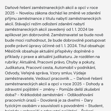
Daňové řešení zaměstnaneckých akcií a opcí v roce
2025 – Novelou zákona dochází ke změně ve zdanění
příjmu zaměstnance z titulu nabytí zaměstnaneckých
akcií. Stávající režim odložení zdanění nabytí
zaměstnaneckých akcií zavedený od 1. 1. 2024 lze
aplikovat jen dobrovolně. Zaměstnavatel se bude nově
bude moci rozhodnout, že bude dobrovolně postupovat
podle právní úpravy účinné od 1. 1. 2024. Titul obsahuje:
Měsíčník obsahuje aktuální příspěvky doplněné o
příklady z praxe a aktuální judikaturu. Je rozdělen na
rubriky: Aktuálně, Pracovní právo, Chyby a pokuty,
Judikatura, Pracovní cesta, Automobil v podnikání,
Odvody, Veřejná správa, Vzory smluv, Výdaje
zaměstnavatele, Vedoucí pracovník … - Daňové řešení
zaměstnaneckých akcií a opcí v roce 2025 - Dohody a
zdravotní pojištění – změny - Pomůže delší zkušební
doba? - Krátkodobé zaměstnání - Odškodňování
pracovních úrazů - Dovolená je za dveřmi - Dary
fyzickým osobám v souvislosti s povodněmi - Student,