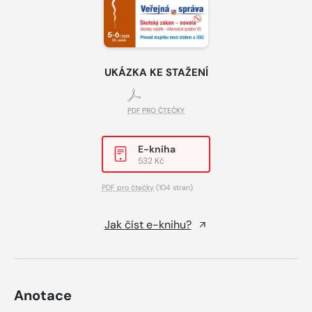
UKÁZKA KE STAŽENÍ
PDF PRO ČTEČKY
E-kniha
532 Kč
PDF pro čtečky
(104 stran)
Jak číst e-knihu?
Anotace