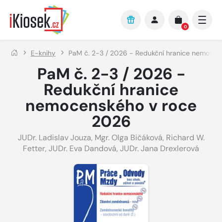
Přejít na hlavní obsah
0
E-knihy
PaM č. 2-3 / 2026 - Redukční hranice nemocen
PaM č. 2-3 / 2026 -
Redukční hranice
nemocenského v roce
2026
JUDr. Ladislav Jouza
,
Mgr. Olga Bičáková
,
Richard W.
Fetter
,
JUDr. Eva Dandová
,
JUDr. Jana Drexlerová