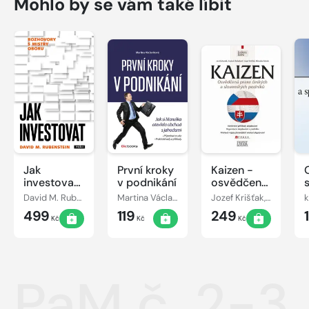
Mohlo by se vám také líbit
Jak
První kroky
Kaizen -
investovat:
v podnikání
osvědčená
Rozhovory
praxe
David M. Rubenstein
Martina Václavíková
Jozef Krišťak, Ľudovít Boledovič, Miroslav Marek, Ján Košturiak
k
s mistry
českých a
499
119
249
oboru
slovenských
Kč
Kč
Kč
podniků
PaM č. 2-3