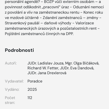
personální agendě? - BOZP vůči externím osobám – a
povinnost odškodnit „pracovní“ úraz - Oduznání nemoci
z povolání a vliv na zaměstnaneckou rentu - Konec roku
ve mzdové účtárně - Zdanění zaměstnanců – změny -
Stravenkový paušál – daňové výhody - Valorizace
zaměstnaneckých úrazových a pozůstalostních rent -
Pojištění zaměstnanců činných na DPP.
Podrobnosti
Autoři:
JUDr. Ladislav Jouza
,
Mgr. Olga Bičáková
,
Richard W. Fetter
,
JUDr. Eva Dandová
,
JUDr. Jana Drexlerová
Vydavatel:
Poradce
Vydáno:
2025
Počet
112
stran: