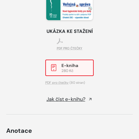
UKÁZKA KE STAŽENÍ
PDF PRO ČTEČKY
E-kniha
280 Kč
PDF pro čtečky
(80 stran)
Jak číst e-knihu?
Anotace