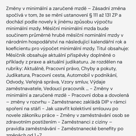
Změny v minimální a zaručené mzdě – Zásadní změna
spočívá v tom, že se mění ustanovení § 111 až 131 ZP a
dochází podle novely k jinému způsobu výpočtu
minimální mzdy. Měsíční minimální mzda bude
součinem průměrné hrubé měsíční nominální mzdy v
národním hospodářství na následující kalendářní rok a
koeficientu pro výpočet minimální mzdy. Titul obsahuje:
Měsíčník obsahuje aktuální příspěvky doplněné o
příklady z praxe a aktuální judikaturu. Je rozdělen na
rubriky: Aktuálně, Pracovní právo, Chyby a pokuty,
Judikatura, Pracovní cesta, Automobil v podnikání,
Odvody, Veřejná správa, Vzory smluv, Výdaje
zaměstnavatele, Vedoucí pracovník … - Změny v
minimální a zaručené mzdě - Pracovní doba a dovolená
– změny v rozvrhu - Zaměstnanec zakládá DIP v rámci
spoření na stáří - Jak uzavřít kolektivní smlouvu po
novele zákoníku práce - Změny v zaměstnávání osob se
zdravotním postižením - Zaměstnanci z ciziny –
pravidla zaměstnávání - Zaměstnanecké benefity po
změnách od 1.-7.