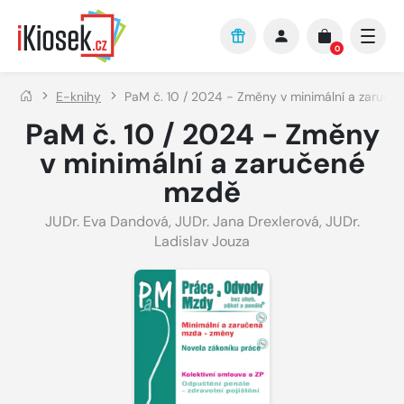
Přejít na hlavní obsah
0
E-knihy
PaM č. 10 / 2024 - Změny v minimální a zaruče
PaM č. 10 / 2024 - Změny
v minimální a zaručené
mzdě
JUDr. Eva Dandová
,
JUDr. Jana Drexlerová
,
JUDr.
Ladislav Jouza