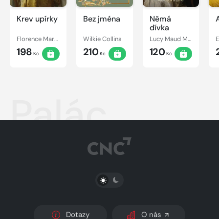
Krev upírky
Bez jména
Němá
dívka
Florence Marryat
Wilkie Collins
Lucy Maud Montgomery
198
210
120
Kč
Kč
Kč
Palác
PŘEPNOUT SVĚTLÝ/TMAVÝ REŽIM
Dotazy
O nás