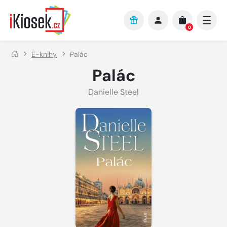
Přejít na hlavní obsah
0
E-knihy
Palác
Palác
Danielle Steel