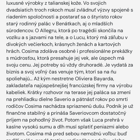
luxusné výrobky z talianskej kože. Vo svojich
dvadsiatich troch rokoch musí zvládnuť výzvy spojené s
riadením spoločnosti a postarať sa o štyristo rokov
starý rodinný palác v Benátkach, aj o mladších
súrodencov. O Allegru, ktorá po tragédii skončila na
vozíku a s jazvami na tele, a o Lucu, ktorý má záľubu v
divokých večierkoch, krásnych ženách a kartových
hrách. Cosima zdoláva osobné i profesionálne prekážky
s múdrosťou, ktorá presahuje jej vek, ale úspech má
svoju cenu. Jej potreby sú vždy druhoradé. Je vydatá za
biznis a svoj voľný čas venuje tým, ktorí sa na ňu
spoliehajú... Až kým nestretne Oliviera Bayarda,
zakladateľa najúspešnejšej francúzskej firmy na výrobu
kabeliek. Krátky rozhovor na terase jej paláca sa zmení
na prehliadku dielne Saverio a pätnásť rokov po smrti
rodičov Cosima nachádza spriaznenú dušu. Podnik je už
finančne stabilný a prináša Saveriovcom dostatočný
príjem na pohodlný život. Potom však Luca prehrá v
kasíne vysokú sumu a dlh musí splatiť peniazmi alebo
životom. Cosima má pred sebou nemožnú voľbu: buď