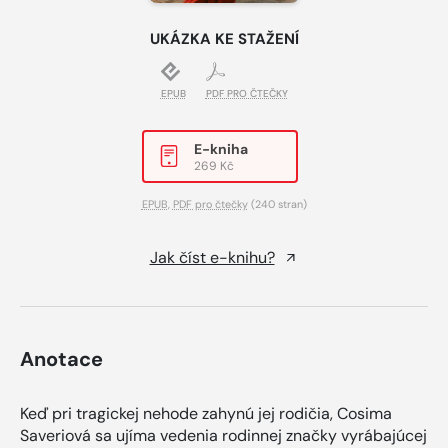
UKÁZKA KE STAŽENÍ
EPUB
PDF PRO ČTEČKY
E-kniha
269 Kč
EPUB
,
PDF pro čtečky
(240 stran)
Jak číst e-knihu?
Anotace
Keď pri tragickej nehode zahynú jej rodičia, Cosima
Saveriová sa ujíma vedenia rodinnej značky vyrábajúcej