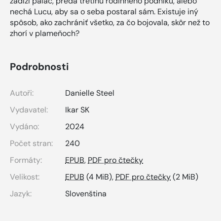
zadlží palác, predá tretinu rodinného podniku, alebo
nechá Lucu, aby sa o seba postaral sám. Existuje iný
spôsob, ako zachrániť všetko, za čo bojovala, skôr než to
zhorí v plameňoch?
Podrobnosti
Autoři:
Danielle Steel
Vydavatel:
Ikar SK
Vydáno:
2024
Počet stran:
240
Formáty:
EPUB
,
PDF pro čtečky
Velikost:
EPUB
(4 MiB),
PDF pro čtečky
(2 MiB)
Jazyk:
Slovenština