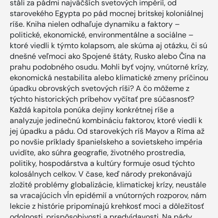
stáli za pádmi najväčších svetových impérií, od
starovekého Egypta po pád mocnej britskej koloniálnej
ríše. Kniha nielen odhaľuje dynamiku a faktory –
politické, ekonomické, environmentálne a sociálne –
ktoré viedli k týmto kolapsom, ale skúma aj otázku, či sú
dnešné veľmoci ako Spojené štáty, Rusko alebo Čína na
prahu podobného osudu. Mohli byť vojny, vnútorné krízy,
ekonomická nestabilita alebo klimatické zmeny príčinou
úpadku obrovských svetových ríši? A čo môžeme z
týchto historických príbehov vyčítať pre súčasnosť?
Každá kapitola ponúka dejiny konkrétnej ríše a
analyzuje jedinečnú kombináciu faktorov, ktoré viedli k
jej úpadku a pádu. Od starovekých ríš Mayov a Ríma až
po novšie príklady španielskeho a sovietskeho impéria
uvidíte, ako súhra geografie, životného prostredia,
politiky, hospodárstva a kultúry formuje osud týchto
kolosálnych celkov. V čase, keď národy prekonávajú
zložité problémy globalizácie, klimatickej krízy, neustále
sa vracajúcich vĺn epidémií a vnútorných rozporov, nám
lekcie z histórie pripomínajú krehkosť moci a dôležitosť
odolnosti, prispôsobivosti a predvídavosti. Na pády