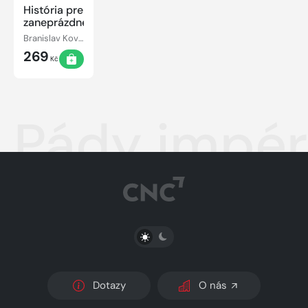
História pre
zaneprázdnených
Branislav Kovár, Jakub Drábik
269
Kč
Pády impér
PŘEPNOUT SVĚTLÝ/TMAVÝ REŽIM
Dotazy
O nás