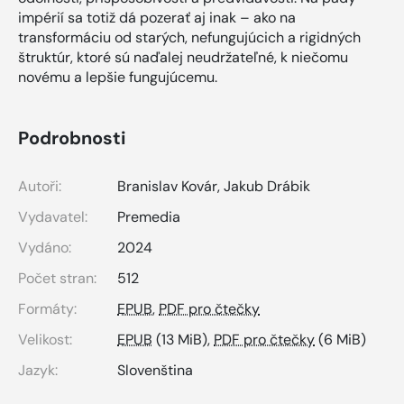
impérií sa totiž dá pozerať aj inak – ako na
transformáciu od starých, nefungujúcich a rigidných
štruktúr, ktoré sú naďalej neudržateľné, k niečomu
novému a lepšie fungujúcemu.
Podrobnosti
Autoři:
Branislav Kovár, Jakub Drábik
Vydavatel:
Premedia
Vydáno:
2024
Počet stran:
512
Formáty:
EPUB
,
PDF pro čtečky
Velikost:
EPUB
(13 MiB),
PDF pro čtečky
(6 MiB)
Jazyk:
Slovenština