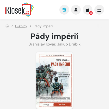
Přejít na hlavní obsah
0
E-knihy
Pády impérií
Pády impérií
Branislav Kovár, Jakub Drábik