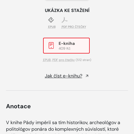
UKÁZKA KE STAŽENÍ
EPUB
PDF PRO ČTEČKY
E-kniha
409 Kč
EPUB
,
PDF pro čtečky
(512 stran)
Jak číst e-knihu?
Anotace
V knihe Pády impérií sa tím historikov, archeológov a
politológov ponára do komplexných súvislostí, ktoré