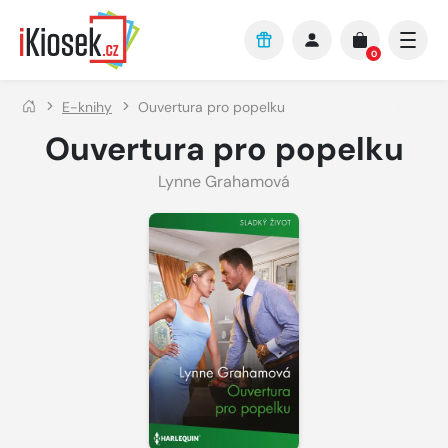
Přejít na hlavní obsah
0
E-knihy
Ouvertura pro popelku
Ouvertura pro popelku
Lynne Grahamová