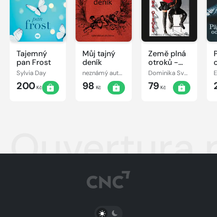
Tajemný
Můj tajný
Země plná
pan Frost
deník
otroků -
Pravda o
Sylvia Day
neznámý autor
Dominika Svobodová
E
(vašich)
200
98
79
mužích
Kč
Kč
Kč
Ouvertura 
PŘEPNOUT SVĚTLÝ/TMAVÝ REŽIM