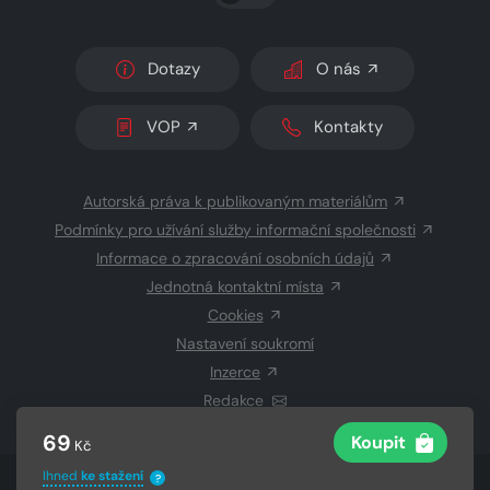
Dotazy
O nás
VOP
Kontakty
Autorská práva k publikovaným materiálům
Podmínky pro užívání služby informační společnosti
Informace o zpracování osobních údajů
Jednotná kontaktní místa
Cookies
Nastavení soukromí
Inzerce
Redakce
69
Koupit
Kč
Ihned
ke stažení
?
© 2026 Copyright
CZECH NEWS CENTER a.s.
a dodavatelé