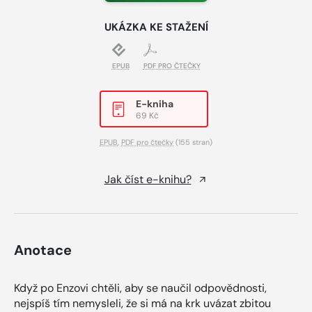
UKÁZKA KE STAŽENÍ
EPUB
PDF PRO ČTEČKY
E-kniha
69 Kč
EPUB
,
PDF pro čtečky
(155 stran)
Jak číst e-knihu?
Anotace
Když po Enzovi chtěli, aby se naučil odpovědnosti,
nejspíš tím nemysleli, že si má na krk uvázat zbitou