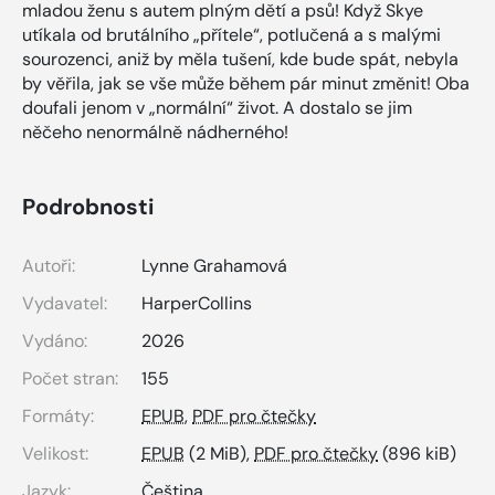
mladou ženu s autem plným dětí a psů! Když Skye
utíkala od brutálního „přítele“, potlučená a s malými
sourozenci, aniž by měla tušení, kde bude spát, nebyla
by věřila, jak se vše může během pár minut změnit! Oba
doufali jenom v „normální“ život. A dostalo se jim
něčeho nenormálně nádherného!
Podrobnosti
Autoři:
Lynne Grahamová
Vydavatel:
HarperCollins
Vydáno:
2026
Počet stran:
155
Formáty:
EPUB
,
PDF pro čtečky
Velikost:
EPUB
(2 MiB),
PDF pro čtečky
(896 kiB)
Jazyk:
Čeština