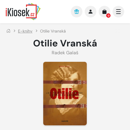
Přejít na hlavní obsah
0
E-knihy
Otilie Vranská
Otilie Vranská
Radek Galaš