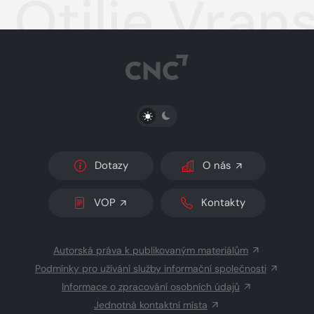
Otilie Vran
PŘEPNOUT SVĚTLÝ/TMAVÝ REŽIM
Dotazy
O nás
VOP
Kontakty
Autorská práva k publikovaným materiálům
Podmínky pro užívání služby informační společnosti
Informace o zpracování osobních údajů
Jednotná kontaktní místa