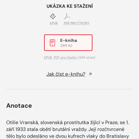
UKÁZKA KE STAŽENÍ
EPUB
PDF PRO ČTEČKY
E-kniha
299 Kč
EPUB
,
PDF pro čtečky
(248 stran)
Jak číst e-knihu?
Anotace
Otilie Vranská, slovenská prostitutka žijící v Praze, se 1.
září 1933 stala obětí brutální vraždy. Její rozčtvrcené
tělo bylo odesláno ve dvou kufrech vlaky do Bratislavy