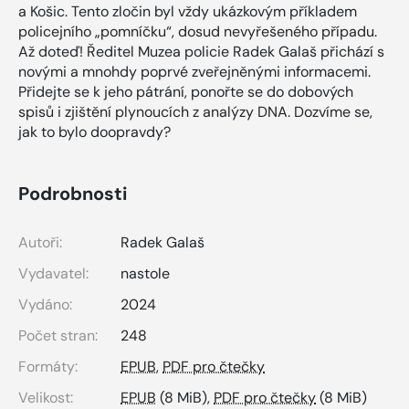
a Košic. Tento zločin byl vždy ukázkovým příkladem
policejního „pomníčku“, dosud nevyřešeného případu.
Až doteď! Ředitel Muzea policie Radek Galaš přichází s
novými a mnohdy poprvé zveřejněnými informacemi.
Přidejte se k jeho pátrání, ponořte se do dobových
spisů i zjištění plynoucích z analýzy DNA. Dozvíme se,
jak to bylo doopravdy?
Podrobnosti
Autoři:
Radek Galaš
Vydavatel:
nastole
Vydáno:
2024
Počet stran:
248
Formáty:
EPUB
,
PDF pro čtečky
Velikost:
EPUB
(8 MiB),
PDF pro čtečky
(8 MiB)