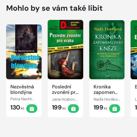
Mohlo by se vám také líbit
Nezvěstná
Poslední
Kronika
blondýna
zvonění pro
zapomenutého
vraha
kněze
Petra Nachtmanová
Jana Hrabovská
Naďa Horáková
L
130
199
199
Kč
Kč
Kč