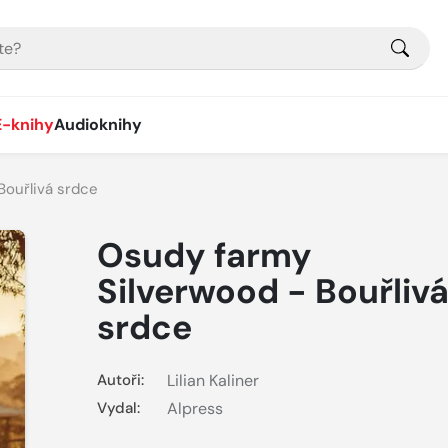
E-knihy
Audioknihy
Bouřlivá srdce
Osudy farmy
Silverwood - Bouřliv
srdce
Autoři:
Lilian Kaliner
Vydal:
Alpress