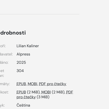
drobnosti
oři:
Lilian Kaliner
avatel:
Alpress
dáno:
2025
čet
304
an:
máty:
EPUB
,
MOBI
,
PDF pro čtečky
ikost:
EPUB
(2 MiB),
MOBI
(2 MiB),
PDF
pro čtečky
(3 MiB)
yk:
Čeština