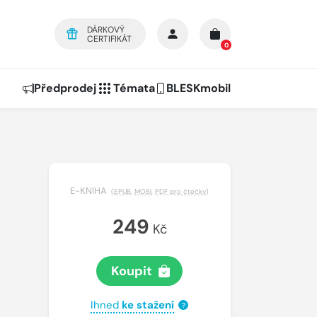
DÁRKOVÝ
CERTIFIKÁT
0
Předprodej
Témata
BLESKmobil
E-KNIHA
(
EPUB
,
MOBI
,
PDF pro čtečky
)
á
249
Kč
Koupit
Ihned
ke stažení
?