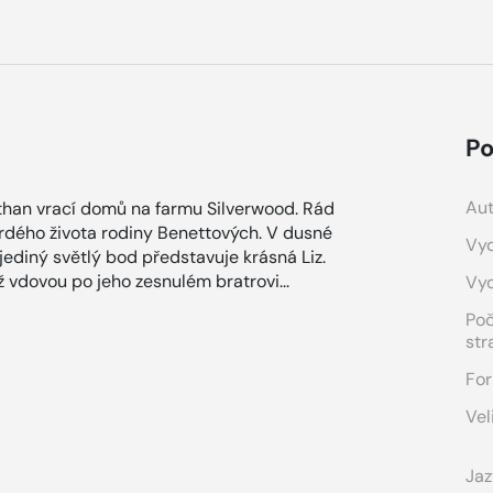
Po
Aut
 Ethan vrací domů na farmu Silverwood. Rád
tvrdého života rodiny Benettových. V dusné
Vyd
jediný světlý bod představuje krásná Liz.
iž vdovou po jeho zesnulém bratrovi...
Vy
Po
str
For
Vel
Jaz