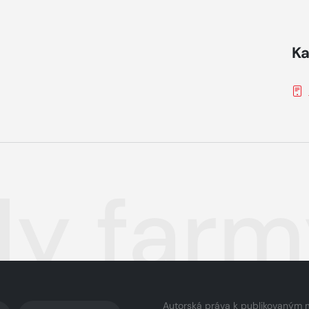
Ka
y farmy
Autorská práva k publikovaným 