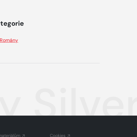
tegorie
Romány
 Silve
materiálům
Cookies