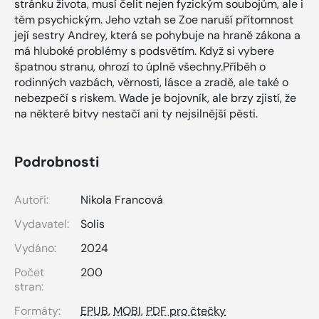
stránku života, musí čelit nejen fyzickým soubojům, ale i
těm psychickým. Jeho vztah se Zoe naruší přítomnost
její sestry Andrey, která se pohybuje na hraně zákona a
má hluboké problémy s podsvětím. Když si vybere
špatnou stranu, ohrozí to úplně všechny.Příběh o
rodinných vazbách, věrnosti, lásce a zradě, ale také o
nebezpečí s riskem. Wade je bojovník, ale brzy zjistí, že
na některé bitvy nestačí ani ty nejsilnější pěsti.
Podrobnosti
Autoři:
Nikola Francová
Vydavatel:
Solis
Vydáno:
2024
Počet
200
stran:
Formáty:
EPUB
,
MOBI
,
PDF pro čtečky