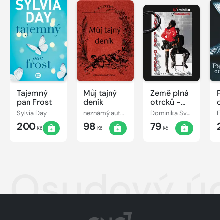
Tajemný
Můj tajný
Země plná
pan Frost
deník
otroků -
Pravda o
Sylvia Day
neznámý autor
Dominika Svobodová
E
(vašich)
200
98
79
mužích
Kč
Kč
Kč
Osudový ú