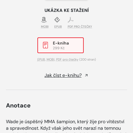
UKÁZKA KE STAŽENÍ
MOBI
EPUB
PDF PRO ČTEČKY
E-kniha
299 Kč
EPUB
,
MOBI
,
PDF pro čtečky
(200 stran)
Jak číst e-knihu?
Anotace
Wade je úspěšný MMA šampion, který žije pro vítězství
a spravedlnost. Když však jeho svět narazí na temnou