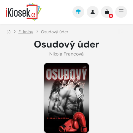
Přejít na hlavní obsah
0
E-knihy
Osudový úder
Osudový úder
Nikola Francová