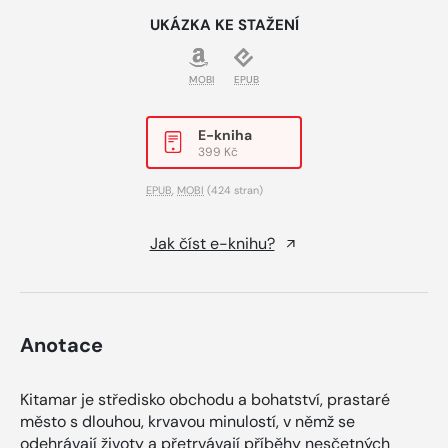
UKÁZKA KE STAŽENÍ
MOBI
EPUB
E-kniha
399 Kč
EPUB
,
MOBI
(424 stran)
Jak číst e-knihu?
Anotace
Kitamar je středisko obchodu a bohatství, prastaré
město s dlouhou, krvavou minulostí, v němž se
odehrávají životy a přetrvávají příběhy nesčetných