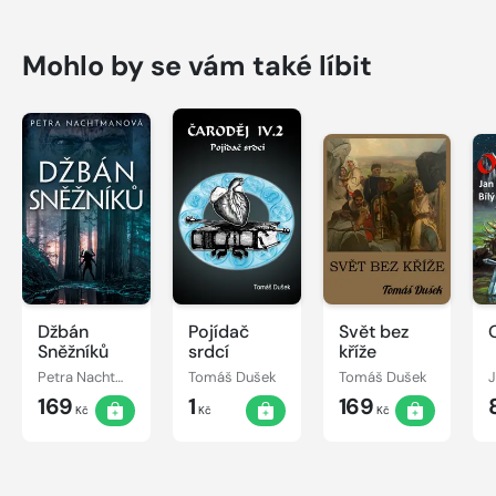
Mohlo by se vám také líbit
Džbán
Pojídač
Svět bez
Sněžníků
srdcí
kříže
Petra Nachtmanová
Tomáš Dušek
Tomáš Dušek
J
169
1
169
Kč
Kč
Kč