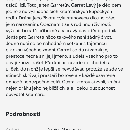
tisíců lidí. Toto je ten Garretův. Garret Levý je dědicem
jedné z nejvýznačnějších kitamarských kupeckých
rodin. Dráha jeho života byla stanovena dlouho před
jeho narozením. Obeznámit se s rodinnou živností,
vyženit bohaté příbuzné a v pravý čas zdědit podnik.
Jenže pro Garreta něco takového není žádný život.
Jedné noci se po náhodném setkání s tajemnou
cizinkou všechno změní. Garret se do ní zamiluje,
přestože nezná ani její jméno, a udělá všechno pro to,
aby ji znovu našel. Pátrání ho zavede do chodeb a
uliček, do nichž je lepší se nevydávat, protože se zde ve
stínech skrývají prastaří bohové a v každé uzavřené
dohodě nebezpečné ostří. Cesta, kterou si zvolí, změní
nejen dráhu jeho nejbližších, ale i celou budoucnost
obyvatel Kitamaru.
Podrobnosti
Autoři:
Daniel Abraham