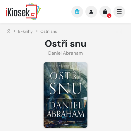
Přejít na hlavní obsah
0
E-knihy
Ostří snu
Ostří snu
Daniel Abraham