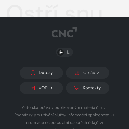
Ostří snu
PŘEPNOUT SVĚTLÝ/TMAVÝ REŽIM
Dotazy
O nás
VOP
Kontakty
Autorská práva k publikovaným materiálům
Podmínky pro užívání služby informační společnosti
Informace o zpracování osobních údajů