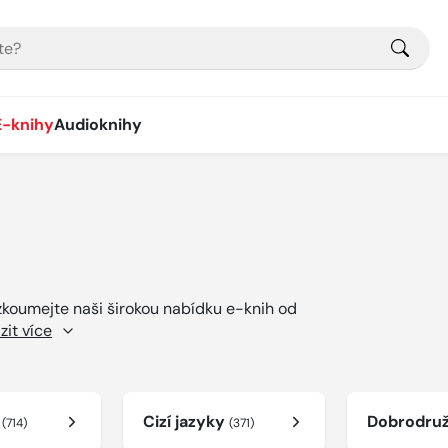
E-knihy
Audioknihy
ozkoumejte naši širokou nabídku e-knih od
zit více
í
Cizí jazyky
Dobrodru
(714)
(371)