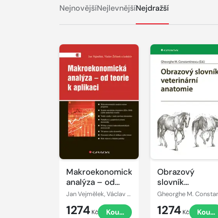
Nejnovější
Nejlevnější
Nejdražší
Makroekonomická
Obrazový
analýza – od
slovník
teorie k aplikaci
veterinární
Jan Vejmělek, Václav Žďárek
anatomie
1274
1274
Koupit
Koupi
Kč
Kč