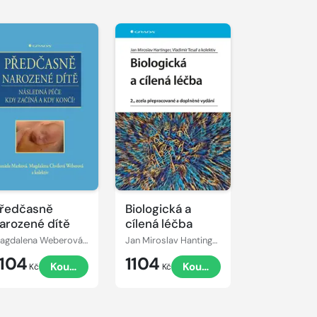
ředčasně
Biologická a
arozené dítě
cílená léčba
Magdalena Weberová Chvílová, Daniela Marková
Jan Miroslav Hantinger, Vladimír Tesař
1104
1104
Koupit
Koupit
Kč
Kč