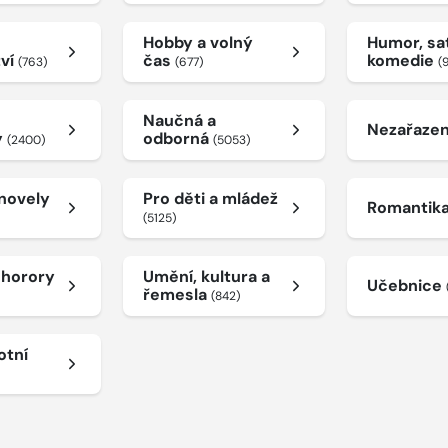
Hobby a volný
Humor, sat
tví
čas
komedie
(763)
(677)
(
Naučná a
Nezařaze
y
odborná
(2400)
(5053)
 novely
Pro děti a mládež
Romantik
(5125)
a horory
Umění, kultura a
Učebnice
řemesla
(842)
otní