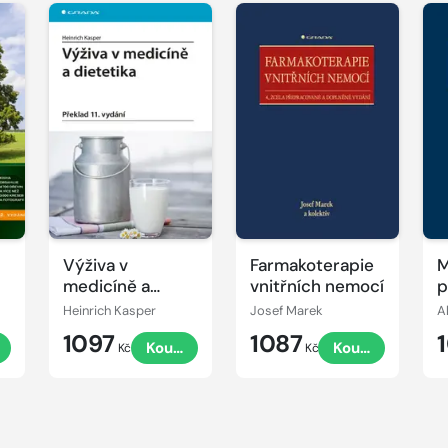
Výživa v
Farmakoterapie
M
medicíně a
vnitřních nemocí
p
dietetika
Heinrich Kasper
Josef Marek
A
1097
1087
it
Koupit
Koupit
Kč
Kč