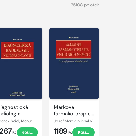
35108 položek
iagnostická
Markova
adiologie
farmakoterapie
vnitřních nemocí
Zdeněk Seidl, Manuela Vaněčková
Josef Marek, Michal Vrablík
1267
1189
Koupit
Koupit
Kč
Kč