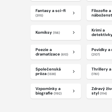
Fantasy a sci-fi
Filozofie a
nábožens
(3115)
Krimi a
Komiksy
(156)
detektivk
Poezie a
Povídky a
dramatizace
(610)
(2107)
Společenská
Thrillery 
próza
(1338)
(1761)
Vzpomínky a
Zdravý živ
biografie
styl
(1192)
(1114)