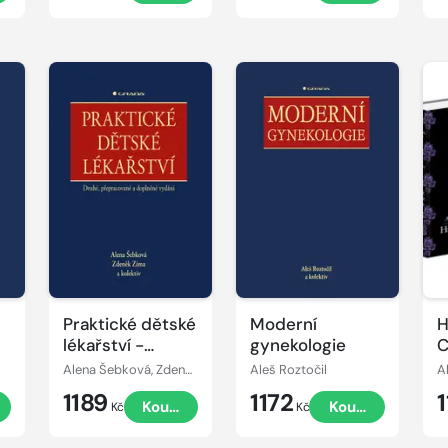
Praktické dětské
Moderní
H
lékařství -
gynekologie
C
druhé,
Alena Šebková, Zdeněk Zíma
Aleš Roztočil
A
přepracované a
1189
1172
1
t
Koupit
Koupit
doplněné vydání
Kč
Kč