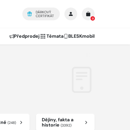
DÁRKOVÝ
CERTIFIKÁT
0
Předprodej
Témata
BLESKmobil
Dějiny, fakta a
žné
(248)
historie
(3392)