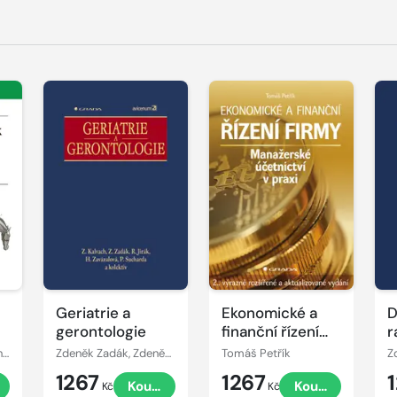
Geriatrie a
Ekonomické a
D
gerontologie
finanční řízení
r
firmy
Gheorghe M. Constantinescu
Zdeněk Zadák, Zdeněk Kalvach, Roman Jirák
Tomáš Petřík
1267
1267
t
Koupit
Koupit
Kč
Kč