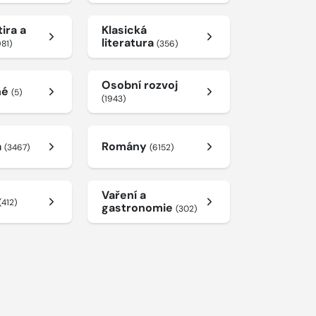
ira a
Klasická
literatura
981)
(356)
Osobní rozvoj
né
(5)
(1943)
a
Romány
(3467)
(6152)
Vaření a
(412)
gastronomie
(302)