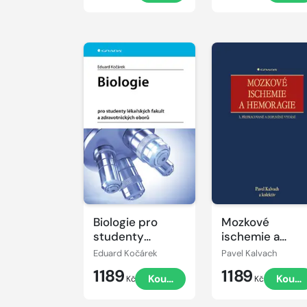
Biologie pro
Mozkové
studenty
ischemie a
lékařských fakult
hemoragie
Eduard Kočárek
Pavel Kalvach
a
1189
1189
Koupit
Koupi
zdravotnických
Kč
Kč
oborů