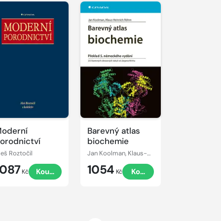
oderní
Barevný atlas
orodnictví
biochemie
leš Roztočil
Jan Koolman, Klaus-Heinrich Röhm
1087
1054
Koupit
Koupit
Kč
Kč