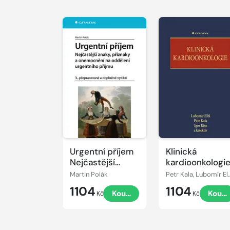
Urgentní příjem
Klinická
Nejčastější
kardioonkologi
znaky, příznaky a
Martin Polák
Petr Kala, Lubomí
nemoci na
1104
1104
Koupit
Koupi
oddělení
Kč
Kč
urgentního
příjmu