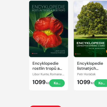
Encyklopedie
Encyklopedie
rostlin tropů a
listnatých
subtropů
stromů a keřů
Libor Kunte, Romana Rybková
Petr Horáček
1099
1099
Koupit
Koup
Kč
Kč