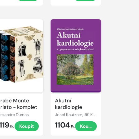
rabě Monte
Akutní
risto - komplet
kardiologie
lexandre Dumas
Josef Kautzner, Jiří Kettner
119
1104
Koupit
Koupit
Kč
Kč