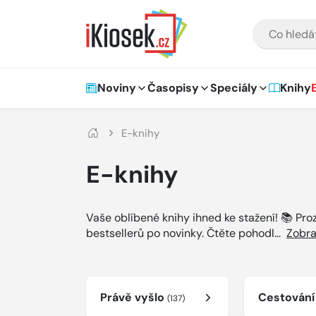
Přejít na hlavní obsah
VYHLEDÁVÁNÍ
Hlavní navigace
Noviny
Časopisy
Speciály
Knihy
E-knihy
E-knihy
Vaše oblíbené knihy ihned ke stažení! 📚 Pr
bestsellerů po novinky. Čtěte pohodl
...
Zobra
Právě vyšlo
Cestován
(137)