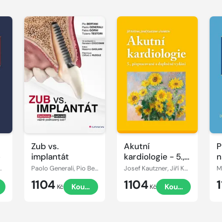
Zub vs.
Akutní
P
e
implantát
kardiologie - 5.,
n
přepracované a
r Elbl, Igor Kiss
Paolo Generali, Pio Bertani, Fabio Gorni, Tiziano Testori
Josef Kautzner, Jiří Kettner
doplněné vydání
1104
1104
t
Koupit
Koupit
Kč
Kč