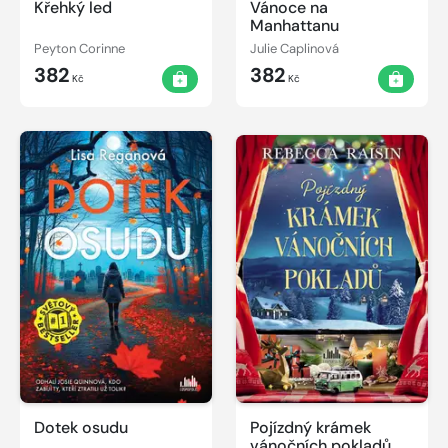
Křehký led
Vánoce na
Manhattanu
Peyton Corinne
Julie Caplinová
382
382
Kč
Kč
Dotek osudu
Pojízdný krámek
vánočních pokladů