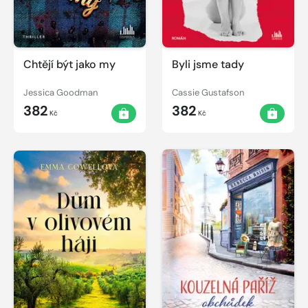
Chtějí být jako my
Byli jsme tady
Jessica Goodman
Cassie Gustafson
382
382
Kč
Kč