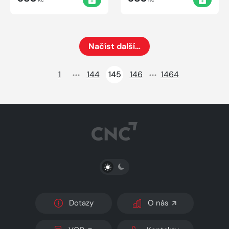
Načíst další…
Načte dalších 24 položek na aktuální stránku
1
144
145
146
1464
PŘEPNOUT SVĚTLÝ/TMAVÝ REŽIM
Dotazy
O nás