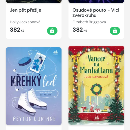
Jen pět přežije
Osudové pouto - Vlci
zvěrokruhu
Holly Jacksonová
Elizabeth Briggsová
382
382
Kč
Kč