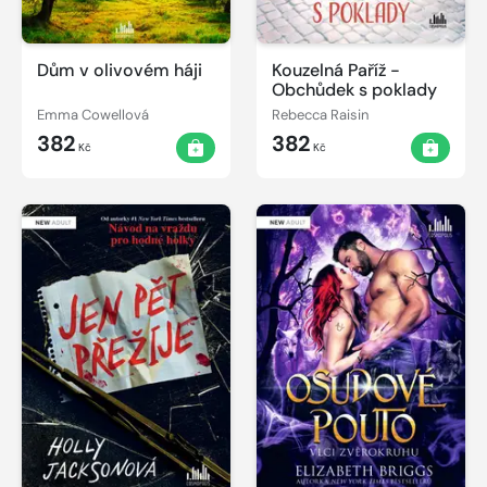
Dům v olivovém háji
Kouzelná Paříž -
Obchůdek s poklady
Emma Cowellová
Rebecca Raisin
382
382
Kč
Kč