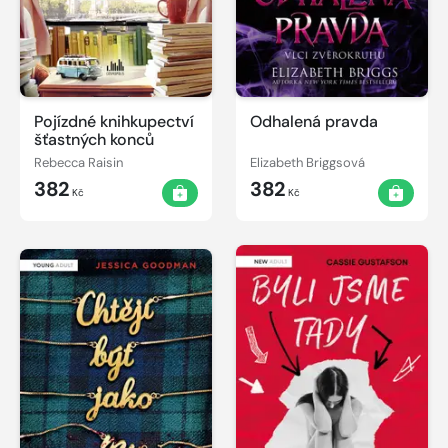
Pojízdné knihkupectví
Odhalená pravda
šťastných konců
Rebecca Raisin
Elizabeth Briggsová
382
382
Kč
Kč