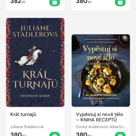
382
380
Kč
Kč
Král turnajů
Vypěstuj si nové tělo
– KNIHA RECEPTŮ
Juliane Stadlerová
Conny Andersson, Alberto Villoldo
380
380
Kč
Kč