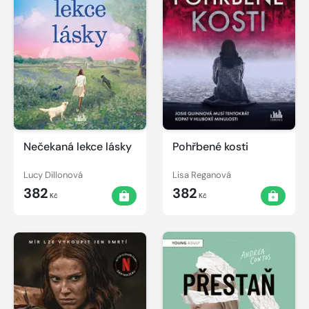
Nečekaná lekce lásky
Pohřbené kosti
Lucy Dillonová
Lisa Reganová
382
382
Kč
Kč