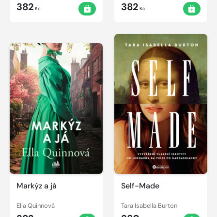
382
382
Kč
Kč
Markýz a já
Self-Made
Ella Quinnová
Tara Isabella Burton