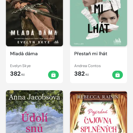
Mladá dáma
Přestaň mi lhát
Evelyn Skye
Andrea Contos
382
382
Kč
Kč