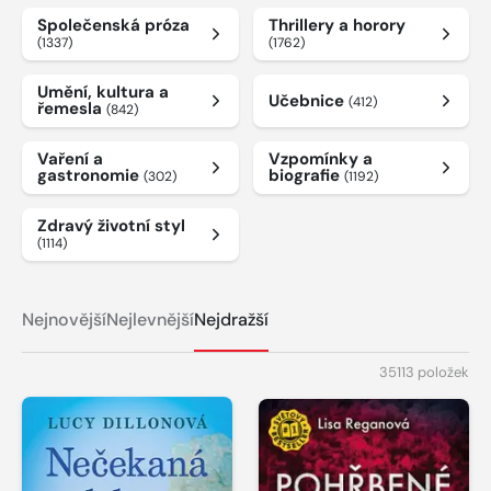
Společenská próza
Thrillery a horory
(1337)
(1762)
Umění, kultura a
Učebnice
(412)
řemesla
(842)
Vaření a
Vzpomínky a
gastronomie
biografie
(302)
(1192)
Zdravý životní styl
(1114)
Nejnovější
Nejlevnější
Nejdražší
35113 položek