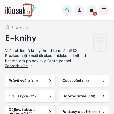
Přejít na hlavní obsah
0
E-knihy
E-knihy
Vaše oblíbené knihy ihned ke stažení! 📚
Prozkoumejte naši širokou nabídku e-knih od
bestsellerů po novinky. Čtěte pohodl
...
Zobrazit více
Právě vyšlo
Cestování
(130)
(714)
Cizí jazyky
Dobrodružné
(371)
(248)
Dějiny, fakta a
Fantasy a sci-fi
(3117)
historie
(3392)