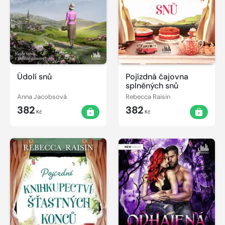
Údolí snů
Pojízdná čajovna
splněných snů
Anna Jacobsová
Rebecca Raisin
382
382
Kč
Kč