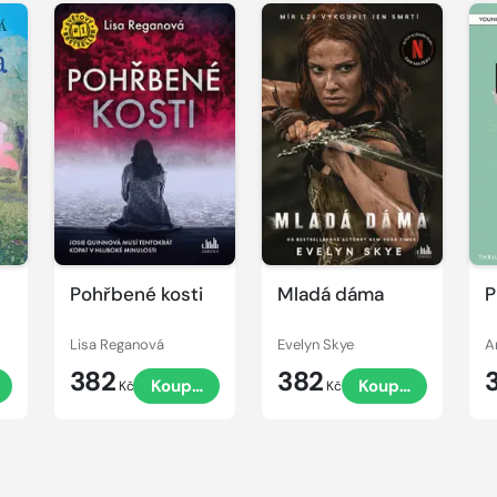
e
Pohřbené kosti
Mladá dáma
P
Lisa Reganová
Evelyn Skye
A
382
382
Koupit
Koupit
Kč
Kč