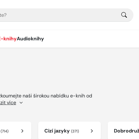
E-knihy
Audioknihy
ozkoumejte naši širokou nabídku e-knih od
zit více
í
Cizí jazyky
Dobrodru
(714)
(371)