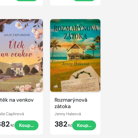
těk na venkov
Rozmarýnová
zátoka
ulie Caplinová
Jenny Haleová
382
382
Koupit
Koupit
Kč
Kč