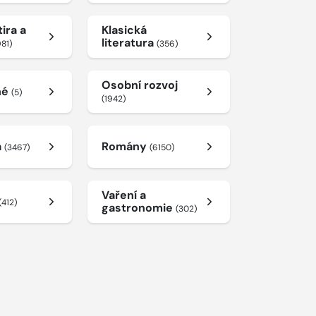
ira a
Klasická
literatura
981)
(356)
Osobní rozvoj
né
(5)
(1942)
a
Romány
(3467)
(6150)
Vaření a
(412)
gastronomie
(302)