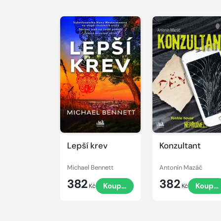
Lepší krev
Konzultant
Michael Bennett
Antonín Mazáč
382
382
Koupit
Koupit
Kč
Kč