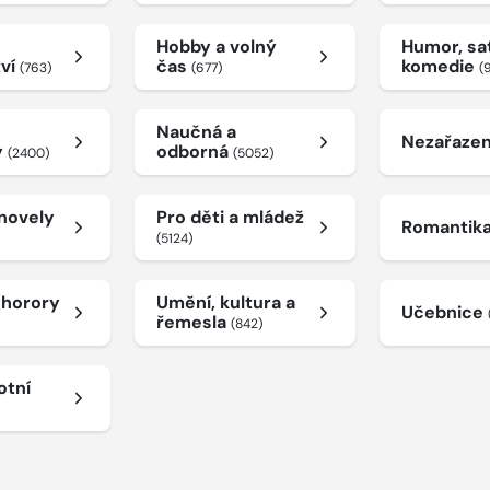
Hobby a volný
Humor, sat
tví
čas
komedie
(763)
(677)
(
Naučná a
Nezařaze
y
odborná
(2400)
(5052)
 novely
Pro děti a mládež
Romantik
(5124)
a horory
Umění, kultura a
Učebnice
řemesla
(842)
otní