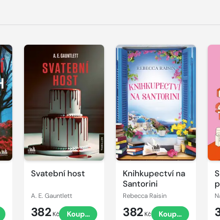
Svatební host
Knihkupectví na
S
Santorini
p
A. E. Gauntlett
Rebecca Raisin
N
382
382
Koupit
Koupit
Kč
Kč