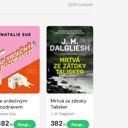
35101 položek
e srdečným
Mrtvá ze zátoky
ozdravem
Talisker
atalie Sue
J. M. Dalgliesh
382
382
Koupit
Koupit
Kč
Kč