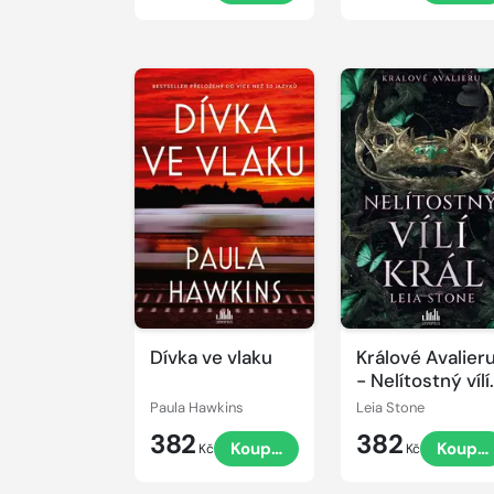
Dívka ve vlaku
Králové Avalier
- Nelítostný vílí
král
Paula Hawkins
Leia Stone
382
382
Koupit
Koupit
Kč
Kč