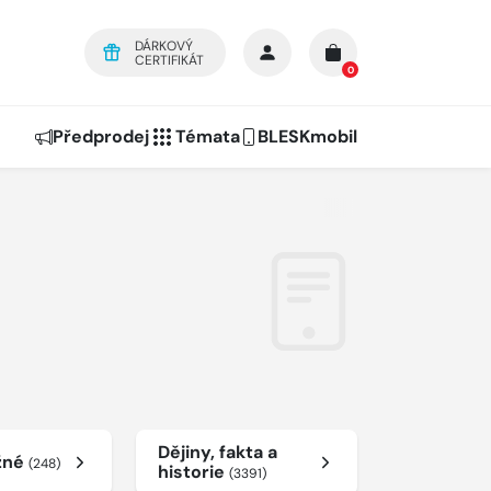
DÁRKOVÝ
CERTIFIKÁT
0
Předprodej
Témata
BLESKmobil
Dějiny, fakta a
žné
(248)
historie
(3391)