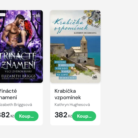
řinácté
Krabička
namení
vzpomínek
lizabeth Briggsová
Kathryn Hughesová
382
382
Koupit
Koupit
Kč
Kč