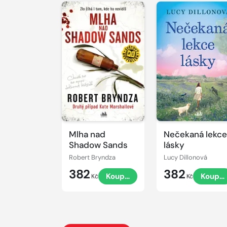
Mlha nad
Nečekaná lekc
Shadow Sands
lásky
Robert Bryndza
Lucy Dillonová
382
382
Koupit
Koupit
Kč
Kč