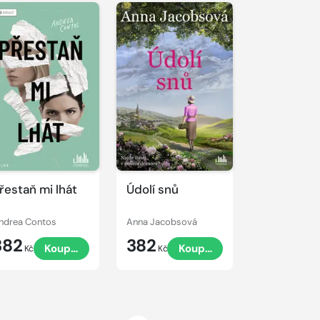
řestaň mi lhát
Údolí snů
ndrea Contos
Anna Jacobsová
382
382
Koupit
Koupit
Kč
Kč