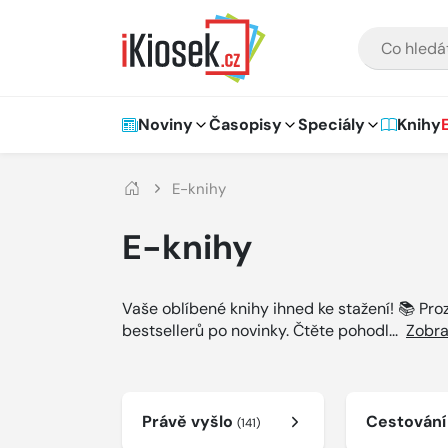
Přejít na hlavní obsah
VYHLEDÁVÁNÍ
Hlavní navigace
Noviny
Časopisy
Speciály
Knihy
E-knihy
E-knihy
Vaše oblíbené knihy ihned ke stažení! 📚 Pr
bestsellerů po novinky. Čtěte pohodl
...
Zobra
Právě vyšlo
Cestován
(141)