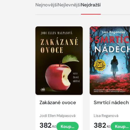
Nejnovější
Nejlevnější
Nejdražší
Zakázané ovoce
Smrtící nádech
Jodi Ellen Malpasová
Lisa Reganová
382
382
Koupit
Koupit
Kč
Kč