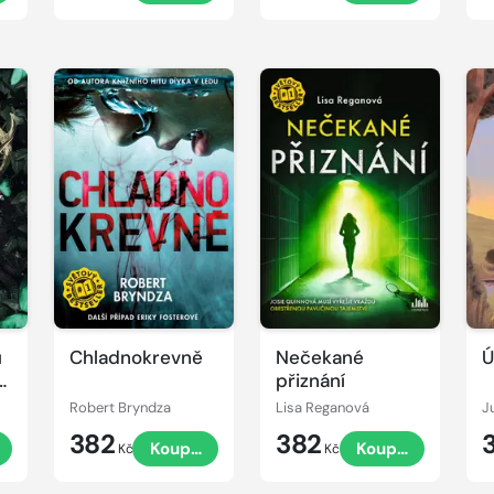
u
Chladnokrevně
Nečekané
Ú
přiznání
Robert Bryndza
Lisa Reganová
J
382
382
Koupit
Koupit
Kč
Kč