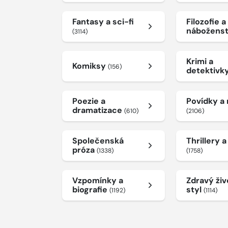
Fantasy a sci-fi
Filozofie a
nábožens
(3114)
Krimi a
Komiksy
(156)
detektivk
Poezie a
Povídky a
dramatizace
(610)
(2106)
Společenská
Thrillery 
próza
(1338)
(1758)
Vzpomínky a
Zdravý živ
biografie
styl
(1192)
(1114)