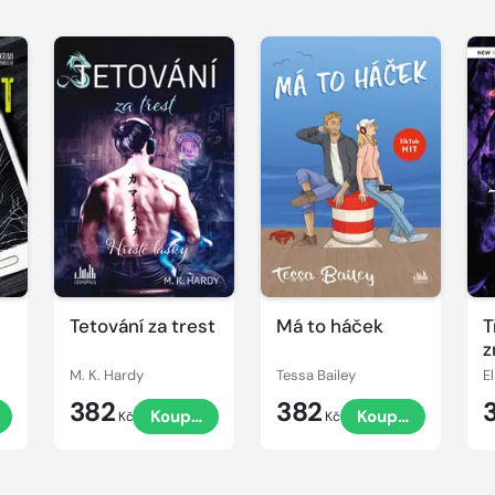
Tetování za trest
Má to háček
T
z
M. K. Hardy
Tessa Bailey
E
382
382
Koupit
Koupit
Kč
Kč