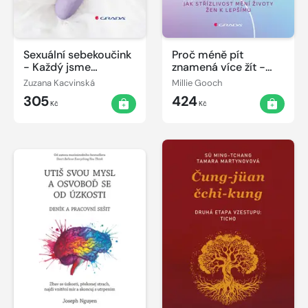
Sexuální sebekoučink
Proč méně pít
- Každý jsme
znamená více žít -
odborníkem na
Jak střízlivost mění
Zuzana Kacvinská
Millie Gooch
vlastní rozkoš
životy žen k lepšímu
305
424
Kč
Kč