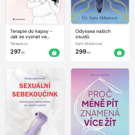
Terapie do kapsy -
Odyssea našich
Jak se vyznat ve
osudů
vztazích i sám v sobě
Terapie.cz
Sam Akbarová
297
299
Kč
Kč