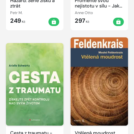
Hazard: Série zisků a
Proměňte svou
ztrát
nejistotu v sílu - Jak
překonat strach z
Petr M.
Anne Otto
hodnocení a přestat
249
297
se podceňovat
Kč
Kč
Cesta z traumatu -
Vtělená moudrost