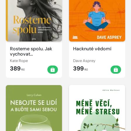
Rosteme spolu. Jak
Hacknuté vědomí
vychovat
sebevědomou dívku
Kate Rope
Dave Asprey
389
399
Kč
Kč