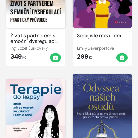
Život s partnerem s
Sebejistě mezi lidmi
emoční dysregulací:
Praktický průvodce
Ing. Jozef Šurkovský
Emily Davenportová
349
299
Kč
Kč