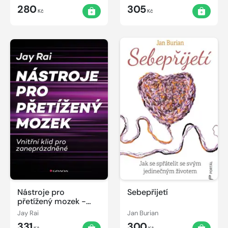
signály, že váš
280
305
puberťák potřebuje
Kč
Kč
pomoc
Nástroje pro
Sebepřijetí
přetížený mozek -
Vnitřní klid pro
Jay Rai
Jan Burian
zaneprázdněné
331
300