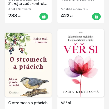
Získejte zpět kontrolu
nad svým životem
Arielle Schwartz
Moshé Feldenkrais
288
423
Kč
Kč
O stromech a ptácích
Věř si