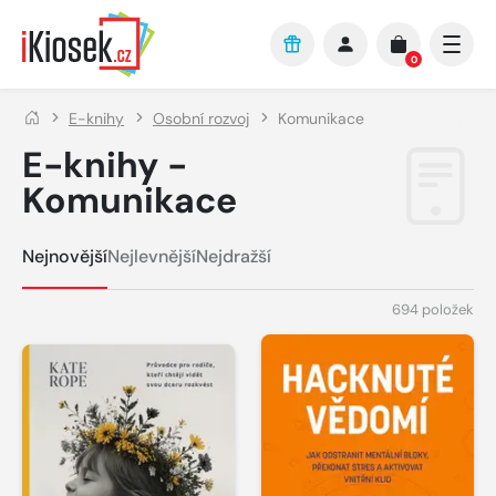
Přejít na hlavní obsah
0
E-knihy
Osobní rozvoj
Komunikace
E-knihy -
Komunikace
Nejnovější
Nejlevnější
Nejdražší
694 položek