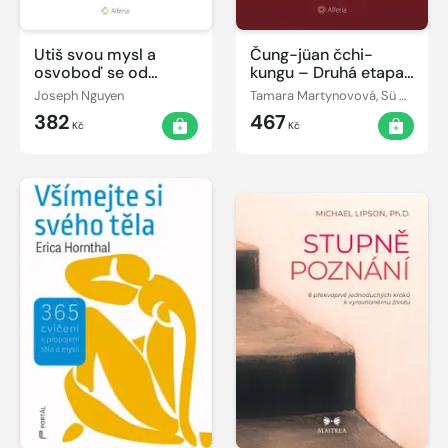
Utiš svou mysl a
Čung-jüan čchi-
osvoboď se od
kungu – Druhá etapa
úzkosti - deník a
vzestupu: Ticho
Joseph Nguyen
Tamara Martynovová, Sü Ming-tchang
pracovní sešit
382
467
Kč
Kč