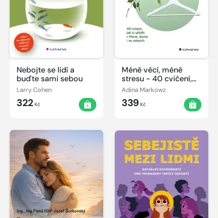
Nebojte se lidí a
Méně věcí, méně
buďte sami sebou
stresu - 40 cvičení,
jak si uklidit v hlavě,
Larry Cohen
Adina Markowz
doma i ve vztazích
322
339
Kč
Kč