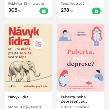
Robin Wall Kimmererová
Tama Kievesová
305
278
Kč
Kč
Návyk lídra
Puberta, nebo
deprese? Jak
rozpoznat varovné
Michael Bungay Stanier
Melanie Hubermann