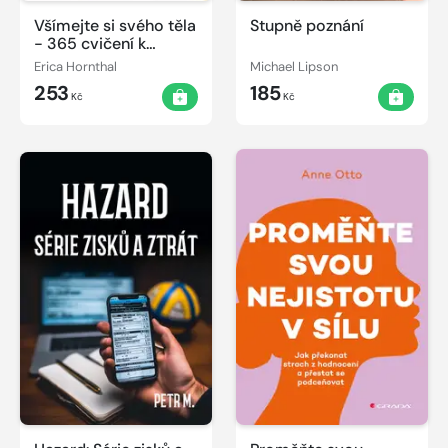
Všímejte si svého těla
Stupně poznání
- 365 cvičení k
propojení těla a mysli
Erica Hornthal
Michael Lipson
253
185
Kč
Kč