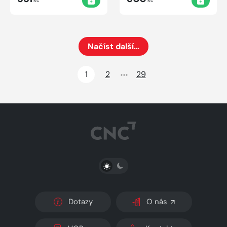
Kč
Kč
Načíst další…
Načte dalších 24 položek na aktuální stránku
1
2
29
PŘEPNOUT SVĚTLÝ/TMAVÝ REŽIM
Dotazy
O nás