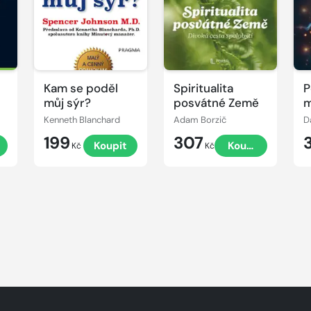
u
Kam se poděl
Spiritualita
P
můj sýr?
posvátné Země
m
Kenneth Blanchard
Adam Borzič
199
307
Koupit
Koupit
Kč
Kč