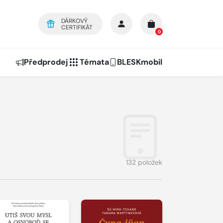
DÁRKOVÝ
CERTIFIKÁT
0
Předprodej
Témata
BLESKmobil
132 položek