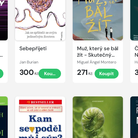
Sebepřijetí
Muž, který se bál
Č
k
žít - Skutečný
N
o
život začíná ve
p
Jan Burian
Miguel Ángel Montero
H
chvíli, kdy
s
300
271
Koupit
Koupit
vykročíme ze
Kč
Kč
své komfortní
zóny.