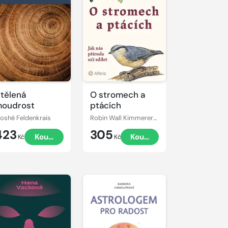
tělená
O stromech a
oudrost
ptácích
oshé Feldenkrais
Robin Wall Kimmererová
423
305
Koupit
Koupit
Kč
Kč