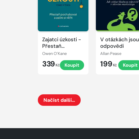
Zajatci úzkosti -
V otázkách jso
Přestaň
odpovědi
pochybovat a
Owen O´Kane
Allan Pease
začni si věřit
339
199
Koupit
Koupit
Kč
Kč
Načíst další…
Načte dalších 24 položek na aktuální stránku