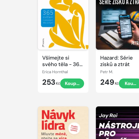
Všímejte si
Hazard: Série
svého těla - 365
zisků a ztrát
cvičení k
Erica Hornthal
Petr M.
propojení těla a
253
249
Koupit
Koupi
mysli
Kč
Kč