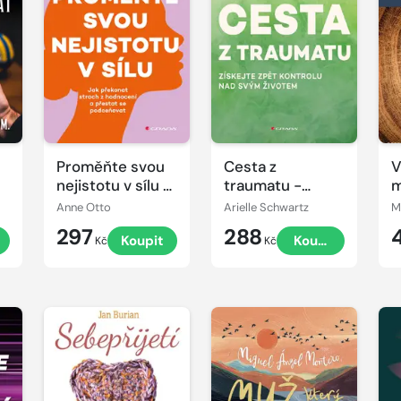
Proměňte svou
Cesta z
V
nejistotu v sílu -
traumatu -
m
Jak překonat
Získejte zpět
Anne Otto
Arielle Schwartz
M
strach z
kontrolu nad
297
288
t
Koupit
Koupit
hodnocení a
svým životem
Kč
Kč
přestat se
podceňovat