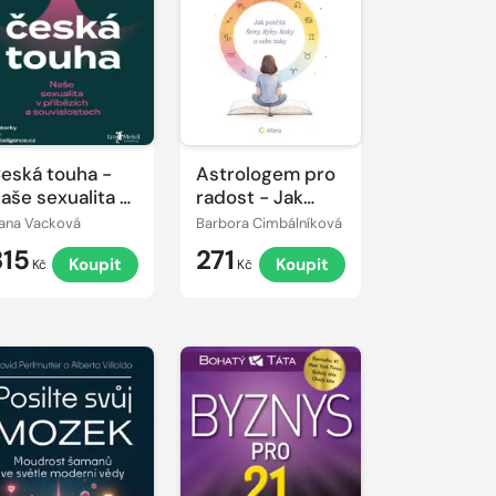
eská touha -
Astrologem pro
aše sexualita v
radost - Jak
říbězích a
potěšit Štíry,
ana Vacková
Barbora Cimbálníková
ouvislostech
Ryby, Raky a
315
271
Koupit
Koupit
sebe taky
Kč
Kč