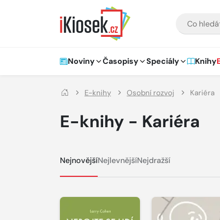
Přejít na hlavní obsah
VYHLEDÁVÁNÍ
Hlavní navigace
Noviny
Časopisy
Speciály
Knihy
E-knihy
Osobní rozvoj
Kariéra
E-knihy - Kariéra
Nejnovější
Nejlevnější
Nejdražší