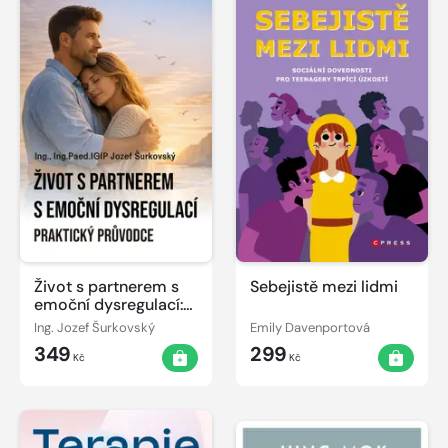
Život s partnerem s
Sebejistě mezi lidmi
emoční dysregulací:
Praktický průvodce
Ing. Jozef Šurkovský
Emily Davenportová
349
299
Kč
Kč