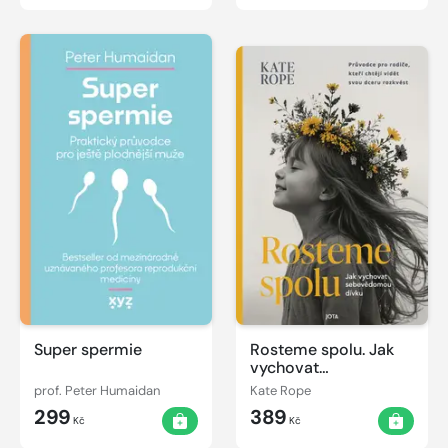
Super spermie
Rosteme spolu. Jak
vychovat
sebevědomou dívku
prof. Peter Humaidan
Kate Rope
299
389
Kč
Kč