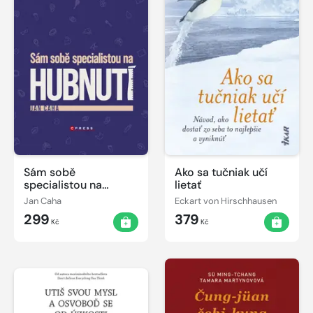
Sám sobě
Ako sa tučniak učí
specialistou na
lietať
hubnutí
Jan Caha
Eckart von Hirschhausen
299
379
Kč
Kč