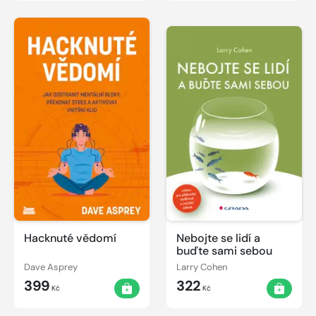
Hacknuté vědomí
Nebojte se lidí a
buďte sami sebou
Dave Asprey
Larry Cohen
399
322
Kč
Kč