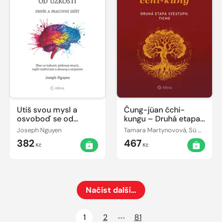
Utiš svou mysl a
Čung-jüan čchi-
osvoboď se od
kungu – Druhá etapa
úzkosti - deník a
vzestupu: Ticho
Joseph Nguyen
Tamara Martynovová, Sü Ming-tchang
pracovní sešit
382
467
Kč
Kč
Načíst další…
Načte dalších 24 položek na aktuální stránku
1
2
81