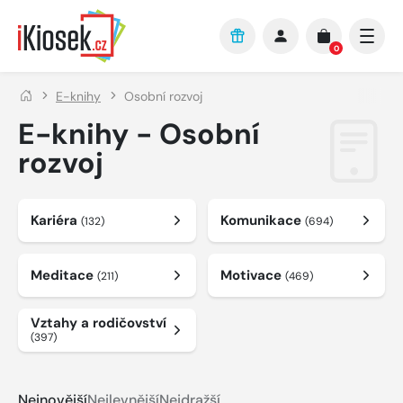
Přejít na hlavní obsah
0
E-knihy
Osobní rozvoj
E-knihy - Osobní
rozvoj
Kariéra
Komunikace
(132)
(694)
Meditace
Motivace
(211)
(469)
Vztahy a rodičovství
(397)
Nejnovější
Nejlevnější
Nejdražší