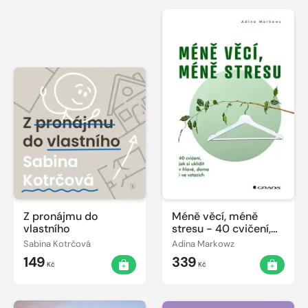
Z pronájmu do
Méně věcí, méně
vlastního
stresu - 40 cvičení,
jak si uklidit v hlavě,
Sabina Kotrčová
Adina Markowz
doma i ve vztazích
149
339
Kč
Kč