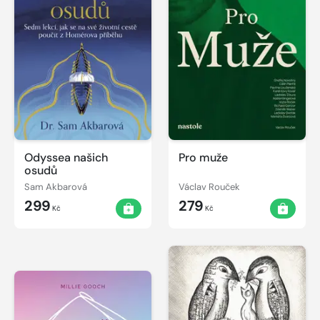
Odyssea našich
Pro muže
osudů
Sam Akbarová
Václav Rouček
299
279
Kč
Kč