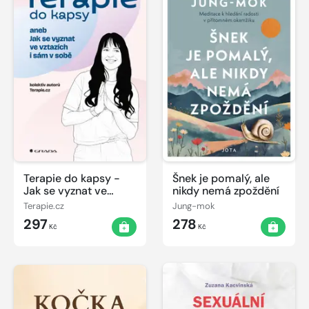
Terapie do kapsy -
Šnek je pomalý, ale
Jak se vyznat ve
nikdy nemá zpoždění
vztazích i sám v sobě
Terapie.cz
Jung-mok
297
278
Kč
Kč