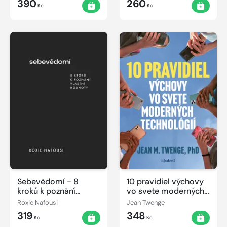
390
260
Kč
Kč
Sebevědomí - 8
10 pravidiel výchovy
kroků k poznání
vo svete moderných
vlastní hodnoty
technológií
Roxie Nafousi
Jean Twenge
319
348
Kč
Kč