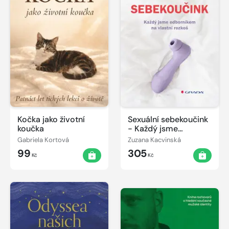
Kočka jako životní
Sexuální sebekoučink
koučka
- Každý jsme
odborníkem na
Gabriela Kortová
Zuzana Kacvinská
vlastní rozkoš
99
305
Kč
Kč