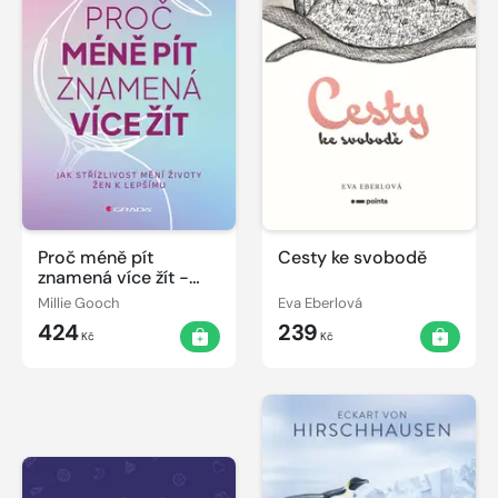
Proč méně pít
Cesty ke svobodě
znamená více žít -
Jak střízlivost mění
Millie Gooch
Eva Eberlová
životy žen k lepšímu
424
239
Kč
Kč