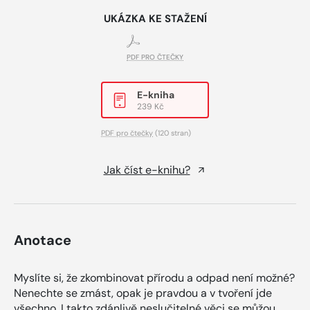
UKÁZKA KE STAŽENÍ
PDF PRO ČTEČKY
E-kniha
239 Kč
PDF pro čtečky
(120 stran)
Jak číst e-knihu?
Anotace
Myslíte si, že zkombinovat přírodu a odpad není možné?
Nenechte se zmást, opak je pravdou a v tvoření jde
všechno. I takto zdánlivě neslučitelné věci se můžou