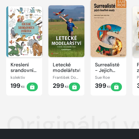
Kreslení
Letecké
Surrealisté
srandovních
modelářství
- Jejich
zvířátek
bouřlivé
kolektiv
František Doupovec
Sue Roe
osudy
199
299
399
Kč
Kč
Kč
Originální 