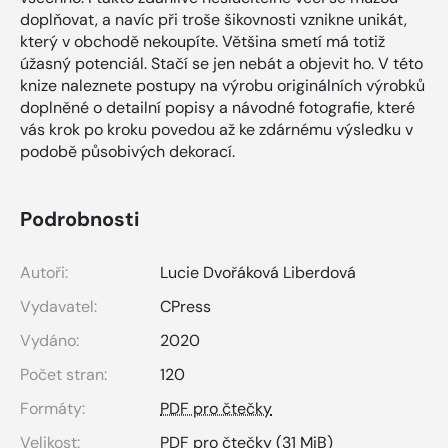
doplňovat, a navíc při troše šikovnosti vznikne unikát,
který v obchodě nekoupíte. Většina smetí má totiž
úžasný potenciál. Stačí se jen nebát a objevit ho. V této
knize naleznete postupy na výrobu originálních výrobků
doplněné o detailní popisy a návodné fotografie, které
vás krok po kroku povedou až ke zdárnému výsledku v
podobě působivých dekorací.
Podrobnosti
Autoři:
Lucie Dvořáková Liberdová
Vydavatel:
CPress
Vydáno:
2020
Počet stran:
120
Formáty:
PDF pro čtečky
Velikost:
PDF pro čtečky
(31 MiB)