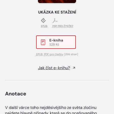
UKÁZKA KE STAŽENÍ
EPUB
PDF PRO ČTEČKY
E-kniha
329 Kč
EPUB
,
PDF pro čtečky
(256 stran)
Jak číst e-knihu?
Anotace
V další várce toho nejděsivějšího ze světa zločinu
najdete hlavně případy, které se do oceňovaného