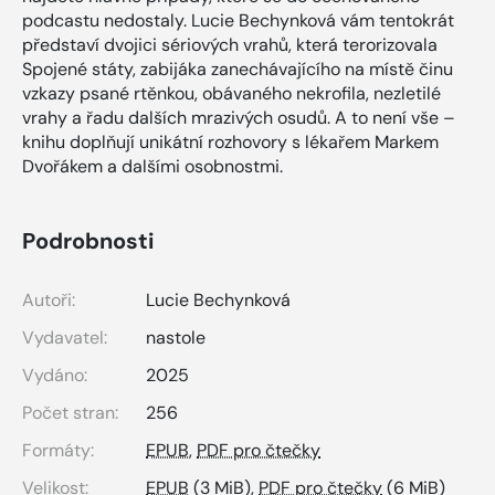
podcastu nedostaly. Lucie Bechynková vám tentokrát
představí dvojici sériových vrahů, která terorizovala
Spojené státy, zabijáka zanechávajícího na místě činu
vzkazy psané rtěnkou, obávaného nekrofila, nezletilé
vrahy a řadu dalších mrazivých osudů. A to není vše –
knihu doplňují unikátní rozhovory s lékařem Markem
Dvořákem a dalšími osobnostmi.
Podrobnosti
Autoři:
Lucie Bechynková
Vydavatel:
nastole
Vydáno:
2025
Počet stran:
256
Formáty:
EPUB
,
PDF pro čtečky
Velikost:
EPUB
(3 MiB),
PDF pro čtečky
(6 MiB)