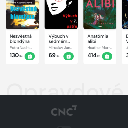
Nezvěstná
Výbuch v
Anatómia
D
blondýna
sedmém
alibi
patře
Petra Nachtmanová
Miroslav Jandovský
Heather Morrisová
130
69
414
Kč
Kč
Kč
Opravdové 