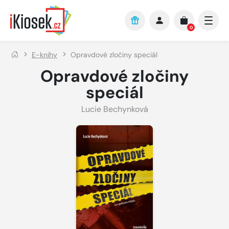
Přejít na hlavní obsah
0
E-knihy
Opravdové zločiny speciál
Opravdové zločiny
speciál
Lucie Bechynková