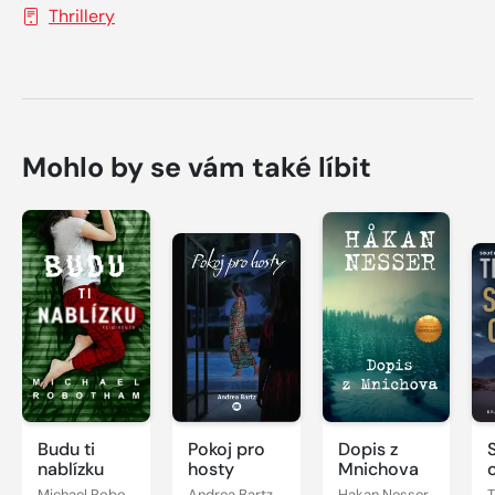
Thrillery
Mohlo by se vám také líbit
Budu ti
Pokoj pro
Dopis z
nablízku
hosty
Mnichova
Michael Robotham
Andrea Bartz
Hakan Nesser