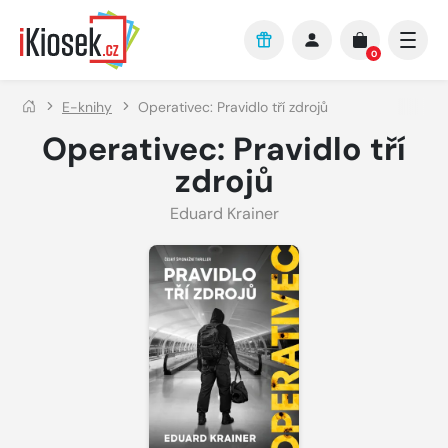
Přejít na hlavní obsah
0
E-knihy
Operativec: Pravidlo tří zdrojů
Operativec: Pravidlo tří
zdrojů
Eduard Krainer