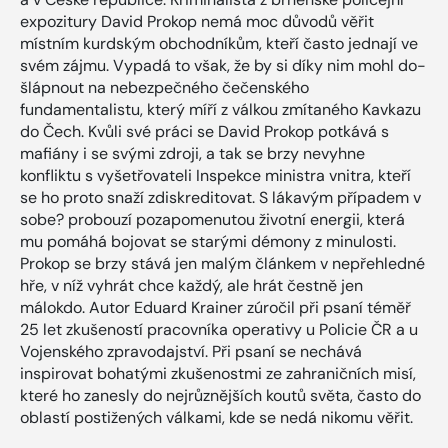
expozitury David Prokop nemá moc důvodů věřit
místním kurd­ským obchodníkům, kteří často jednají ve
svém zájmu. Vypadá to však, že by si díky nim mohl do­
šlápnout na nebezpečného če­čenského
fundamentalistu, který míří z válkou zmítaného Kavkazu
do Čech. Kvůli své práci se David Prokop potkává s
mafiány i se svými zdro­ji, a tak se brzy nevyhne
konfliktu s vyšetřovateli Inspekce ministra vnitra, kteří
se ho proto snaží zdis­kreditovat. S lákavým případem v
sobe? probouzí pozapomenutou životní energii, která
mu pomáhá bojovat se starými démony z mi­nulosti.
Prokop se brzy stává jen malým článkem v nepřehledné
hře, v níž vyhrát chce každý, ale hrát čestně jen
málokdo. Autor Eduard Krainer zúročil při psaní téměř
25 let zkušeností pracovníka operativy u Policie ČR a u
Vojenského zpravodajství. Při psaní se nechává
inspirovat bo­hatými zkušenostmi ze zahraničních misí,
které ho zanesly do nejrůznějších koutů světa, často do
oblastí postižených válkami, kde se nedá nikomu věřit.