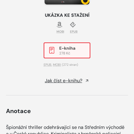
UKÁZKA KE STAŽENÍ
MOBI
EPUB
E-kniha
278 Kč
EPUB
,
MOBI
(272 stran)
Jak číst e-knihu?
Anotace
Špionážní thriller odehrávající se na Středním východě
a v České republice. Kriminalista z brněnské policejní