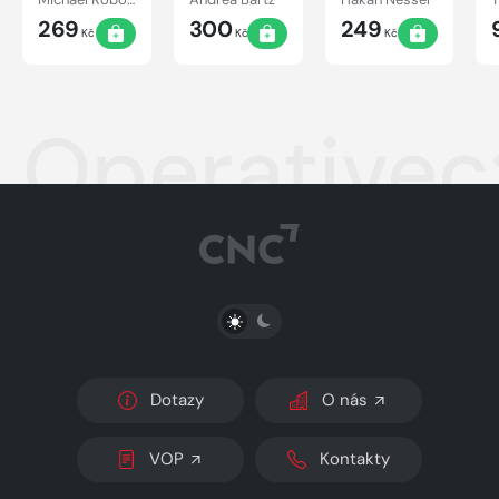
269
300
249
Kč
Kč
Kč
Operativec:
PŘEPNOUT SVĚTLÝ/TMAVÝ REŽIM
Dotazy
O nás
VOP
Kontakty